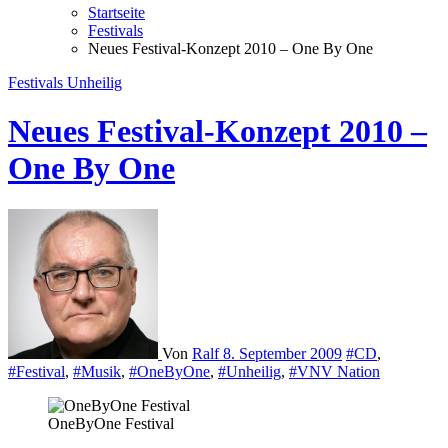
Startseite
Festivals
Neues Festival-Konzept 2010 – One By One
Festivals
Unheilig
Neues Festival-Konzept 2010 –
One By One
Von
Ralf
8. September 2009
#CD
,
#Festival
,
#Musik
,
#OneByOne
,
#Unheilig
,
#VNV Nation
OneByOne Festival