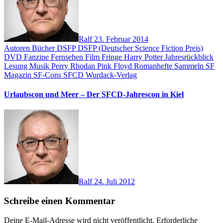
Ralf
23. Februar 2014
Autoren
Bücher
DSFP
DSFP (Deutscher Science Fiction Preis)
DVD
Fanzine
Fernsehen
Film
Fringe
Harry Potter
Jahresrückblick
Lesung
Musik
Perry Rhodan
Pink Floyd
Romanhefte
Sammeln
SF
Magazin
SF-Cons
SFCD
Wurdack-Verlag
Urlaubscon und Meer – Der SFCD-Jahrescon in Kiel
Ralf
24. Juli 2012
Schreibe einen Kommentar
Deine E-Mail-Adresse wird nicht veröffentlicht.
Erforderliche