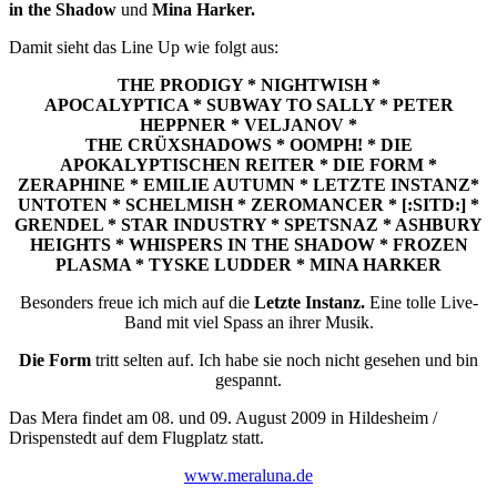
in the Shadow
und
Mina Harker.
Damit sieht das Line Up wie folgt aus:
THE PRODIGY * NIGHTWISH *
APOCALYPTICA * SUBWAY TO SALLY * PETER
HEPPNER * VELJANOV *
THE CRÜXSHADOWS * OOMPH! * DIE
APOKALYPTISCHEN REITER * DIE FORM *
ZERAPHINE * EMILIE AUTUMN * LETZTE INSTANZ*
UNTOTEN * SCHELMISH * ZEROMANCER * [:SITD:] *
GRENDEL * STAR INDUSTRY * SPETSNAZ * ASHBURY
HEIGHTS * WHISPERS IN THE SHADOW * FROZEN
PLASMA * TYSKE LUDDER * MINA HARKER
Besonders freue ich mich auf die
Letzte Instanz.
Eine tolle Live-
Band mit viel Spass an ihrer Musik.
Die Form
tritt selten auf. Ich habe sie noch nicht gesehen und bin
gespannt.
Das Mera findet am 08. und 09. August 2009 in Hildesheim /
Drispenstedt auf dem Flugplatz statt.
www.meraluna.de