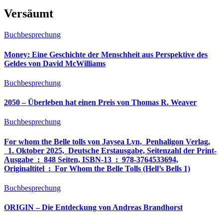
Versäumt
Buchbesprechung
Money: Eine Geschichte der Menschheit aus Perspektive des
Geldes von David McWilliams
Buchbesprechung
2050 – Überleben hat einen Preis von Thomas R. Weaver
Buchbesprechung
For whom the Belle tolls von Jaysea Lyn, ‎ Penhaligon Verlag,
‎ 1. Oktober 2025, ‎ Deutsche Erstausgabe, Seitenzahl der Print-
Ausgabe ‏ : ‎ 848 Seiten, ISBN-13 ‏ : ‎ 978-3764533694,
Originaltitel ‏ : ‎ For Whom the Belle Tolls (Hell’s Bells 1)
Buchbesprechung
ORIGIN – Die Entdeckung von Andreas Brandhorst