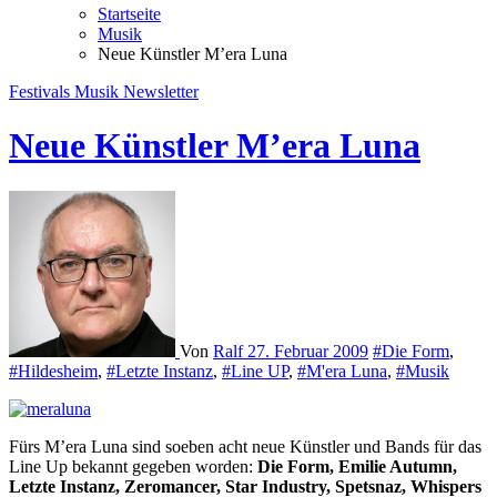
Startseite
Musik
Neue Künstler M’era Luna
Festivals
Musik
Newsletter
Neue Künstler M’era Luna
Von
Ralf
27. Februar 2009
#Die Form
,
#Hildesheim
,
#Letzte Instanz
,
#Line UP
,
#M'era Luna
,
#Musik
Fürs M’era Luna sind soeben acht neue Künstler und Bands für das
Line Up bekannt gegeben worden:
Die Form, Emilie Autumn,
Letzte Instanz, Zeromancer, Star Industry, Spetsnaz, Whispers