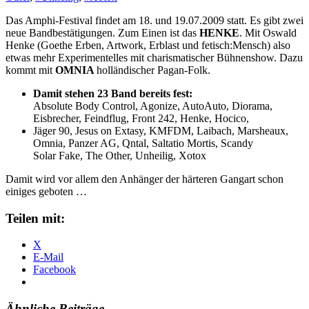
Das Amphi-Festival findet am 18. und 19.07.2009 statt. Es gibt zwei
neue Bandbestätigungen. Zum Einen ist das
HENKE
. Mit Oswald
Henke (Goethe Erben, Artwork, Erblast und fetisch:Mensch) also
etwas mehr Experimentelles mit charismatischer Bühnenshow. Dazu
kommt mit
OMNIA
holländischer Pagan-Folk.
Damit stehen 23 Band bereits fest:
Absolute Body Control, Agonize, AutoAuto, Diorama,
Eisbrecher, Feindflug, Front 242, Henke, Hocico,
Jäger 90, Jesus on Extasy, KMFDM, Laibach, Marsheaux,
Omnia, Panzer AG, Qntal, Saltatio Mortis, Scandy
Solar Fake, The Other, Unheilig, Xotox
Damit wird vor allem den Anhänger der härteren Gangart schon
einiges geboten …
Teilen mit:
X
E-Mail
Facebook
Ähnliche Beiträge