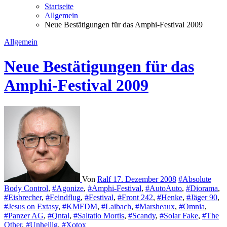
Startseite
Allgemein
Neue Bestätigungen für das Amphi-Festival 2009
Allgemein
Neue Bestätigungen für das
Amphi-Festival 2009
Von
Ralf
17. Dezember 2008
#Absolute
Body Control
,
#Agonize
,
#Amphi-Festival
,
#AutoAuto
,
#Diorama
,
#Eisbrecher
,
#Feindflug
,
#Festival
,
#Front 242
,
#Henke
,
#Jäger 90
,
#Jesus on Extasy
,
#KMFDM
,
#Laibach
,
#Marsheaux
,
#Omnia
,
#Panzer AG
,
#Qntal
,
#Saltatio Mortis
,
#Scandy
,
#Solar Fake
,
#The
Other
,
#Unheilig
,
#Xotox