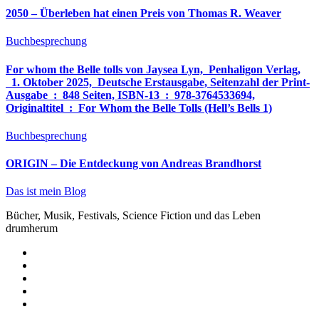
2050 – Überleben hat einen Preis von Thomas R. Weaver
Buchbesprechung
For whom the Belle tolls von Jaysea Lyn, ‎ Penhaligon Verlag,
‎ 1. Oktober 2025, ‎ Deutsche Erstausgabe, Seitenzahl der Print-
Ausgabe ‏ : ‎ 848 Seiten, ISBN-13 ‏ : ‎ 978-3764533694,
Originaltitel ‏ : ‎ For Whom the Belle Tolls (Hell’s Bells 1)
Buchbesprechung
ORIGIN – Die Entdeckung von Andreas Brandhorst
Das ist mein Blog
Bücher, Musik, Festivals, Science Fiction und das Leben
drumherum