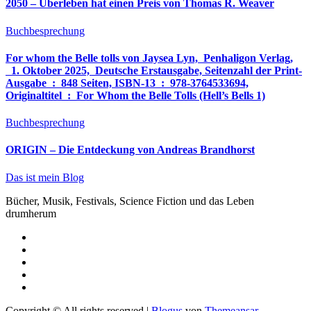
2050 – Überleben hat einen Preis von Thomas R. Weaver
Buchbesprechung
For whom the Belle tolls von Jaysea Lyn, ‎ Penhaligon Verlag,
‎ 1. Oktober 2025, ‎ Deutsche Erstausgabe, Seitenzahl der Print-
Ausgabe ‏ : ‎ 848 Seiten, ISBN-13 ‏ : ‎ 978-3764533694,
Originaltitel ‏ : ‎ For Whom the Belle Tolls (Hell’s Bells 1)
Buchbesprechung
ORIGIN – Die Entdeckung von Andreas Brandhorst
Das ist mein Blog
Bücher, Musik, Festivals, Science Fiction und das Leben
drumherum
Copyright © All rights reserved
|
Blogus
von
Themeansar
.