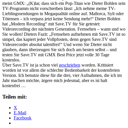
meint GMX: „(K)lar, dass sich ein Pop-Titan wie Dieter Bohlen sein
TV-Programm nicht vorschreiben lässt: „Ich nehme meine TV-
Lieblingssendungen in Megaqualität online auf. Mallorca, Sylt oder
Tötensen – ich verpass jetzt keine Sendung mehr!“ Dieter Bohlen
hat „Modern Recording“ mit Save.TV für Sie getestet:
Videorecording der nächsten Generation. Fernsehen – wann und wo
Sie wollen! Dieters Fazit: „Fernsehen aufnehmen mit Save.TV ist so
simpel, das kapiert jeder Vollpfosten, denn gegen Save.TV sind
Videorecorder absolut talentfrei!“ Und wenn Sie Dieter nicht
glauben, dann überzeugen Sie sich doch am besten selbst – und
testen Sie Save.TV mit GMX Best Price jetzt volle 30 Tage
kostenlos.
Über Save.TV ist ja schon viel
geschrieben
worden. Kritisiert
worden ist vor allem die schlechte Bedienbarkeit der kostenfreien
Version. Ich benutze diese für die drei, vier Aufnahmen, die ich im
Jahr machen möchte, ärgere mich jedesmal, aber es ist halt
kostenfrei …
Teilen mit:
X
E-Mail
Facebook