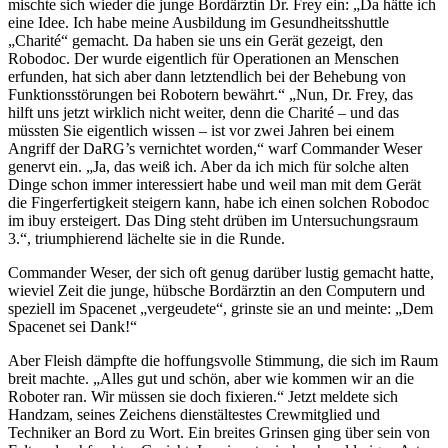
mischte sich wieder die junge Bordärztin Dr. Frey ein: „Da hätte ich
eine Idee. Ich habe meine Ausbildung im Gesundheitsshuttle
„Charité“ gemacht. Da haben sie uns ein Gerät gezeigt, den
Robodoc. Der wurde eigentlich für Operationen an Menschen
erfunden, hat sich aber dann letztendlich bei der Behebung von
Funktionsstörungen bei Robotern bewährt.“ „Nun, Dr. Frey, das
hilft uns jetzt wirklich nicht weiter, denn die Charité – und das
müssten Sie eigentlich wissen – ist vor zwei Jahren bei einem
Angriff der DaRG’s vernichtet worden,“ warf Commander Weser
genervt ein. „Ja, das weiß ich. Aber da ich mich für solche alten
Dinge schon immer interessiert habe und weil man mit dem Gerät
die Fingerfertigkeit steigern kann, habe ich einen solchen Robodoc
im ibuy ersteigert. Das Ding steht drüben im Untersuchungsraum
3.“, triumphierend lächelte sie in die Runde.
Commander Weser, der sich oft genug darüber lustig gemacht hatte,
wieviel Zeit die junge, hübsche Bordärztin an den Computern und
speziell im Spacenet „vergeudete“, grinste sie an und meinte: „Dem
Spacenet sei Dank!“
Aber Fleish dämpfte die hoffungsvolle Stimmung, die sich im Raum
breit machte. „Alles gut und schön, aber wie kommen wir an die
Roboter ran. Wir müssen sie doch fixieren.“ Jetzt meldete sich
Handzam, seines Zeichens dienstältestes Crewmitglied und
Techniker an Bord zu Wort. Ein breites Grinsen ging über sein von