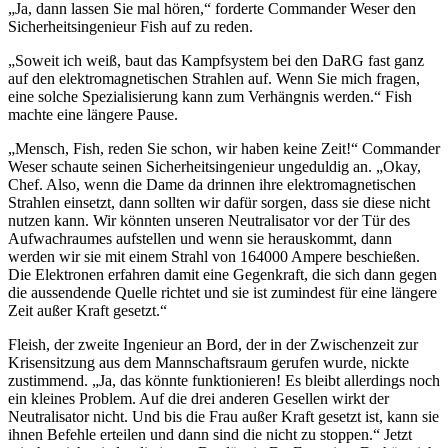
„Ja, dann lassen Sie mal hören,“ forderte Commander Weser den
Sicherheitsingenieur Fish auf zu reden.
„Soweit ich weiß, baut das Kampfsystem bei den DaRG fast ganz
auf den elektromagnetischen Strahlen auf. Wenn Sie mich fragen,
eine solche Spezialisierung kann zum Verhängnis werden.“ Fish
machte eine längere Pause.
„Mensch, Fish, reden Sie schon, wir haben keine Zeit!“ Commander
Weser schaute seinen Sicherheitsingenieur ungeduldig an. „Okay,
Chef. Also, wenn die Dame da drinnen ihre elektromagnetischen
Strahlen einsetzt, dann sollten wir dafür sorgen, dass sie diese nicht
nutzen kann. Wir könnten unseren Neutralisator vor der Tür des
Aufwachraumes aufstellen und wenn sie herauskommt, dann
werden wir sie mit einem Strahl von 164000 Ampere beschießen.
Die Elektronen erfahren damit eine Gegenkraft, die sich dann gegen
die aussendende Quelle richtet und sie ist zumindest für eine längere
Zeit außer Kraft gesetzt.“
Fleish, der zweite Ingenieur an Bord, der in der Zwischenzeit zur
Krisensitzung aus dem Mannschaftsraum gerufen wurde, nickte
zustimmend. „Ja, das könnte funktionieren! Es bleibt allerdings noch
ein kleines Problem. Auf die drei anderen Gesellen wirkt der
Neutralisator nicht. Und bis die Frau außer Kraft gesetzt ist, kann sie
ihnen Befehle erteilen und dann sind die nicht zu stoppen.“ Jetzt