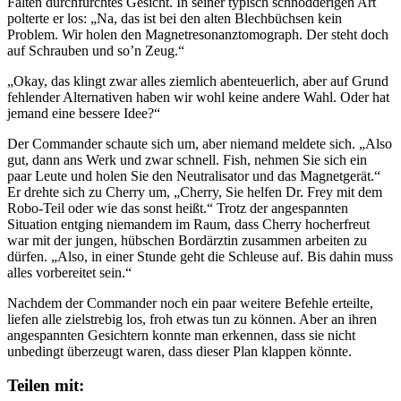
Falten durchfurchtes Gesicht. In seiner typisch schnodderigen Art
polterte er los: „Na, das ist bei den alten Blechbüchsen kein
Problem. Wir holen den Magnetresonanztomograph. Der steht doch
auf Schrauben und so’n Zeug.“
„Okay, das klingt zwar alles ziemlich abenteuerlich, aber auf Grund
fehlender Alternativen haben wir wohl keine andere Wahl. Oder hat
jemand eine bessere Idee?“
Der Commander schaute sich um, aber niemand meldete sich. „Also
gut, dann ans Werk und zwar schnell. Fish, nehmen Sie sich ein
paar Leute und holen Sie den Neutralisator und das Magnetgerät.“
Er drehte sich zu Cherry um, „Cherry, Sie helfen Dr. Frey mit dem
Robo-Teil oder wie das sonst heißt.“ Trotz der angespannten
Situation entging niemandem im Raum, dass Cherry hocherfreut
war mit der jungen, hübschen Bordärztin zusammen arbeiten zu
dürfen. „Also, in einer Stunde geht die Schleuse auf. Bis dahin muss
alles vorbereitet sein.“
Nachdem der Commander noch ein paar weitere Befehle erteilte,
liefen alle zielstrebig los, froh etwas tun zu können. Aber an ihren
angespannten Gesichtern konnte man erkennen, dass sie nicht
unbedingt überzeugt waren, dass dieser Plan klappen könnte.
Teilen mit: