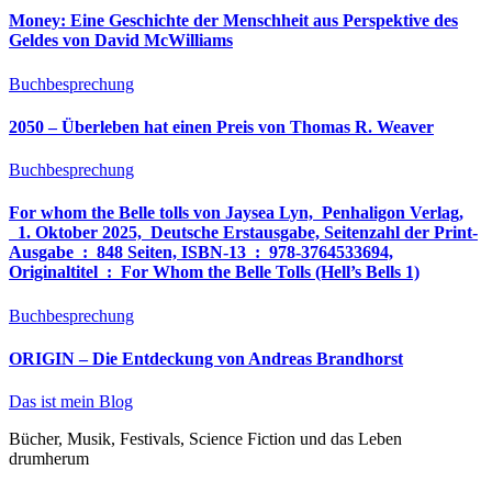
Money: Eine Geschichte der Menschheit aus Perspektive des
Geldes von David McWilliams
Buchbesprechung
2050 – Überleben hat einen Preis von Thomas R. Weaver
Buchbesprechung
For whom the Belle tolls von Jaysea Lyn, ‎ Penhaligon Verlag,
‎ 1. Oktober 2025, ‎ Deutsche Erstausgabe, Seitenzahl der Print-
Ausgabe ‏ : ‎ 848 Seiten, ISBN-13 ‏ : ‎ 978-3764533694,
Originaltitel ‏ : ‎ For Whom the Belle Tolls (Hell’s Bells 1)
Buchbesprechung
ORIGIN – Die Entdeckung von Andreas Brandhorst
Das ist mein Blog
Bücher, Musik, Festivals, Science Fiction und das Leben
drumherum