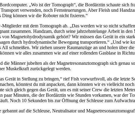
dcomputer. „Wo ist der Tomograph“, die Bordärztin schaute sich frag
ransport verwenden, noch Fernsteuerungen. Aber Fleish und Handzam w
 Ding können wir die Roboter nicht fixieren.“
-Mitglieder mit dem Tomograph ab. „Das werden wir so nicht schaffen. 
rägnant zusammen. Handzam, durch seine jahrzehntelange Arbeit in de
s von Magnetohydrodynamik gehört? Wir müssen das Gerät in ein stark
sagen durch hydrodynamische Bewegung transportieren.“ „Und wie komm
s All schmeißen. Wir ziehen unsere Raumanzüge an und holen über die S
können wir alles zusammen wie auf einer rollenden Gasblase in Rich
d die Männer jubelten als der Magnetresonanztomograph sich genau so 
ner Muskelkraft zurückgelegt werden.
Gerät in Stellung zu bringen,“ rief Fish vorwurfsvoll, als die letzte S
achen, könntest du mit anpacken, dann könnten wir es vielleicht noch 
te sich gleich gegen das Gerät, um es mit seiner Crew die letzten Met
 ein paar Minuten, die der Bordärztin wie Stunden vorkamen, war der To
äuft. Noch 10 Sekunden bis zur Öffnung der Schleuse zum Aufwachraum
e gebannt auf die Schleuse, Neutralisator und Magnetresonanztomogra