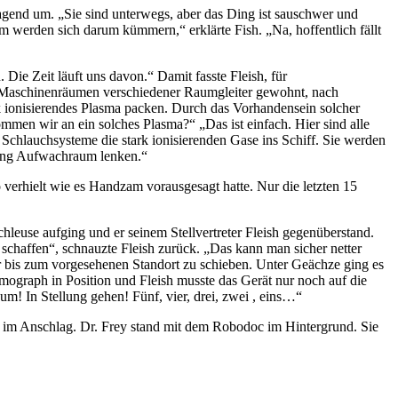
end um. „Sie sind unterwegs, aber das Ding ist sauschwer und
erden sich darum kümmern,“ erklärte Fish. „Na, hoffentlich fällt
Die Zeit läuft uns davon.“ Damit fasste Fleish, für
n Maschinenräumen verschiedener Raumgleiter gewohnt, nach
 ionisierendes Plasma packen. Durch das Vorhandensein solcher
en wir an ein solches Plasma?“ „Das ist einfach. Hier sind alle
chlauchsysteme die stark ionisierenden Gase ins Schiff. Sie werden
tung Aufwachraum lenken.“
verhielt wie es Handzam vorausgesagt hatte. Nur die letzten 15
chleuse aufging und er seinem Stellvertreter Fleish gegenüberstand.
schaffen“, schnauzte Fleish zurück. „Das kann man sicher netter
er bis zum vorgesehenen Standort zu schieben. Unter Geächze ging es
mograph in Position und Fleish musste das Gerät nur noch auf die
! In Stellung gehen! Fünf, vier, drei, zwei , eins…“
f im Anschlag. Dr. Frey stand mit dem Robodoc im Hintergrund. Sie