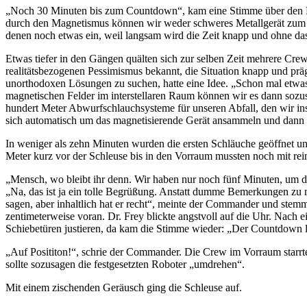
„Noch 30 Minuten bis zum Countdown“, kam eine Stimme über den Bor
durch den Magnetismus können wir weder schweres Metallgerät zum T
denen noch etwas ein, weil langsam wird die Zeit knapp und ohne das
Etwas tiefer in den Gängen quälten sich zur selben Zeit mehrere Crew
realitätsbezogenen Pessimismus bekannt, die Situation knapp und p
unorthodoxen Lösungen zu suchen, hatte eine Idee. „Schon mal etwa
magnetischen Felder im interstellaren Raum können wir es dann sozu
hundert Meter Abwurfschlauchsysteme für unseren Abfall, den wir in
sich automatisch um das magnetisierende Gerät ansammeln und dann 
In weniger als zehn Minuten wurden die ersten Schläuche geöffnet un
Meter kurz vor der Schleuse bis in den Vorraum mussten noch mit rei
„Mensch, wo bleibt ihr denn. Wir haben nur noch fünf Minuten, um das 
„Na, das ist ja ein tolle Begrüßung. Anstatt dumme Bemerkungen zu m
sagen, aber inhaltlich hat er recht“, meinte der Commander und stemm
zentimeterweise voran. Dr. Frey blickte angstvoll auf die Uhr. Nach
Schiebetüren justieren, da kam die Stimme wieder: „Der Countdown l
„Auf Posititon!“, schrie der Commander. Die Crew im Vorraum starrt
sollte sozusagen die festgesetzten Roboter „umdrehen“.
Mit einem zischenden Geräusch ging die Schleuse auf.