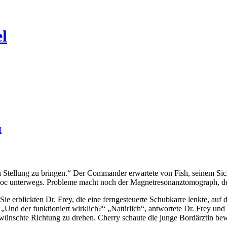
el
l
doc unterwegs. Probleme macht noch der Magnetresonanz­tomograph, der 
ie erblickten Dr. Frey, die eine ferngesteuerte Schubkarre lenkte, auf 
nd der funktioniert wirklich?“ „Natürlich“, antwortete Dr. Frey und 
gewünschte Richtung zu drehen. Cherry schaute die junge Bordärztin b