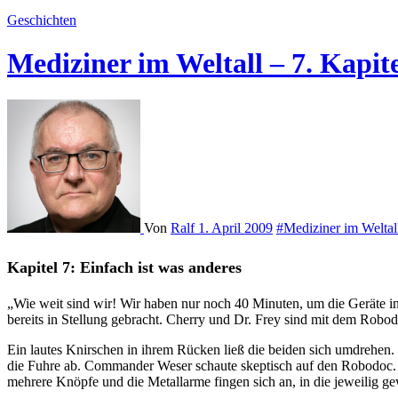
Geschichten
Mediziner im Weltall – 7. Kapit
Von
Ralf
1. April 2009
#Mediziner im Weltal
Kapitel 7: Einfach ist was anderes
„Wie weit sind wir! Wir haben nur noch 40 Minuten, um die Geräte in Stellung zu bringen.“ Der Commander erwartete von Fish, seinem Sicherheitsingenieur einen Lagebericht. „Den Neutralisator haben wir
bereits in Stellung gebracht. Cherry und Dr. Frey sind mit dem Robo
Ein lautes Knirschen in ihrem Rücken ließ die beiden sich umdrehen. S
die Fuhre ab. Commander Weser schaute skeptisch auf den Robodoc. „U
mehrere Knöpfe und die Metallarme fingen sich an, in die jeweilig 