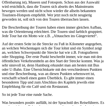
Offenbarung ist), Museen und Fotospots. Schon aus der Auswahl
wird ersichtlich, dass die Touren sich abseits des Mainstreams
bewegen werden und nicht schon wieder die allseits bekannten
Touristen-Hotspots empfiehlt. Wer jetzt noch nicht neugierig
geworden ist, soll sich von den Touren überraschen lassen.
Die Beschreibung der Touren haben einen immer gleichen Aufbau,
was die Orientierung erleichtert. Die Touren sind farblich gruppiert.
Jede Tour hat ein Motto wie z.B. „Abtauchen ins Gängeviertel“.
Auf der ersten Seite ist die Strecke zu Fuß in Kilometer angegeben,
an welchen Wochentagen sich die Tour lohnt und ein Symbol zeigt
an, welchen Schwerpunkt die Strecke hat wie z.B. Fotografieren
oder Shopping. Der erste Punkt beschreibt immer, wie man mit den
öffentlichen Verkehrsmitteln an den Start der Strecke kommt. Was ja
sehr sinnvoll ist, denn Hamburg erkundet man am besten mit Bus
oder U-Bahn. Eine Übersichtskarte mit den verschiedenen Punkten
und eine Beschreibung, was an diesen Punkten sehenswert ist,
verschafft schnell einen guten Überblick. Es gibt immer einen
besonderen Tipp und zum Abschluss des Kapitels jeweils eine
Empfehlung für ein Café und ein Restaurant.
So ist jede Tour eine runde Sache.
Was besonders positiv auffällt, ist der Sprachstil des Reiseführers. Es