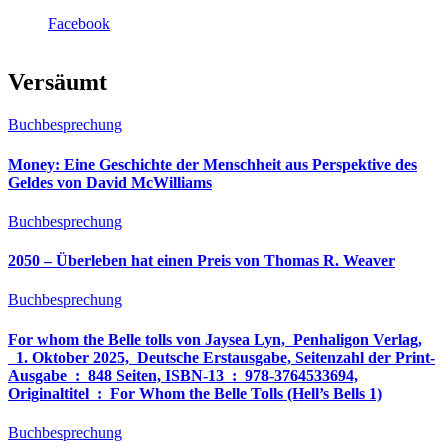
Facebook
Versäumt
Buchbesprechung
Money: Eine Geschichte der Menschheit aus Perspektive des
Geldes von David McWilliams
Buchbesprechung
2050 – Überleben hat einen Preis von Thomas R. Weaver
Buchbesprechung
For whom the Belle tolls von Jaysea Lyn, ‎ Penhaligon Verlag,
‎ 1. Oktober 2025, ‎ Deutsche Erstausgabe, Seitenzahl der Print-
Ausgabe ‏ : ‎ 848 Seiten, ISBN-13 ‏ : ‎ 978-3764533694,
Originaltitel ‏ : ‎ For Whom the Belle Tolls (Hell’s Bells 1)
Buchbesprechung