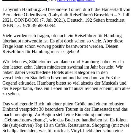
Labyrinth Hamburg: 30 besondere Touren durch die Hansestadt von
Bernadette Olderdissen, (Labyrinth Reiseführer) Broschiert – 7. Juli
2021. CONBOOK (7. Juli 2021), Deutsch, 192 Seiten broschiert,
ISBN-13: ‎ 978-3958893894
Viele werden sich fragen, ob noch ein Reiseführer für Hamburg
überhaupt notwendig ist. Es gibt doch schon so viele. Aber diese
Frage kann schon vorweg positiv beantwortet werden. Diesen
Reiseführer für Hamburg muss es geben!
Wir lieben es, Städtetouren zu planen und Hamburg haben wir in
den letzten zehn Jahren mindesten zweimal im Jahr besucht. Wir
haben dabei verschiedene Hotels aller Kategorien in den
verschiedenen Stadtteilen bewohnt und haben dann zu Fuß die
Gegend erkundet. Hamburg bietet so viel abseits der Musicals und
der Reeperbahn, dass ein Leben nicht auszureichen scheint, um alles
zu sehen.
Das vorliegende Buch mit einer guten Größe und einem robusten
Einband verspricht 30 besondere Touren in der Hansestadt und das
macht neugierig. Zu Beginn steht eine Einleitung und eine
„Gebrauchsanweisung“, wie das Buch zu handhaben ist. Es folgen
die (subjektiven) Top 10 an Cafés, Restaurants, Shopping (mit zwei
Schallplattenläden, was für mich als Vinyl-Liebhaber schon eine