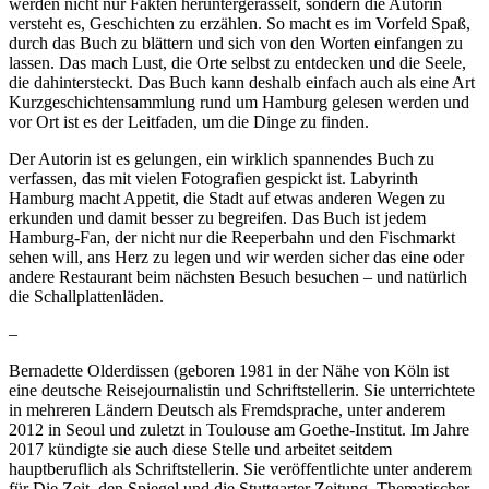
werden nicht nur Fakten heruntergerasselt, sondern die Autorin
versteht es, Geschichten zu erzählen. So macht es im Vorfeld Spaß,
durch das Buch zu blättern und sich von den Worten einfangen zu
lassen. Das mach Lust, die Orte selbst zu entdecken und die Seele,
die dahintersteckt. Das Buch kann deshalb einfach auch als eine Art
Kurzgeschichtensammlung rund um Hamburg gelesen werden und
vor Ort ist es der Leitfaden, um die Dinge zu finden.
Der Autorin ist es gelungen, ein wirklich spannendes Buch zu
verfassen, das mit vielen Fotografien gespickt ist. Labyrinth
Hamburg macht Appetit, die Stadt auf etwas anderen Wegen zu
erkunden und damit besser zu begreifen. Das Buch ist jedem
Hamburg-Fan, der nicht nur die Reeperbahn und den Fischmarkt
sehen will, ans Herz zu legen und wir werden sicher das eine oder
andere Restaurant beim nächsten Besuch besuchen – und natürlich
die Schallplattenläden.
–
Bernadette Olderdissen (geboren 1981 in der Nähe von Köln ist
eine deutsche Reisejournalistin und Schriftstellerin. Sie unterrichtete
in mehreren Ländern Deutsch als Fremdsprache, unter anderem
2012 in Seoul und zuletzt in Toulouse am Goethe-Institut. Im Jahre
2017 kündigte sie auch diese Stelle und arbeitet seitdem
hauptberuflich als Schriftstellerin. Sie veröffentlichte unter anderem
für Die Zeit, den Spiegel und die Stuttgarter Zeitung. Thematischer