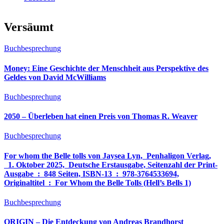
Versäumt
Buchbesprechung
Money: Eine Geschichte der Menschheit aus Perspektive des
Geldes von David McWilliams
Buchbesprechung
2050 – Überleben hat einen Preis von Thomas R. Weaver
Buchbesprechung
For whom the Belle tolls von Jaysea Lyn, ‎ Penhaligon Verlag,
‎ 1. Oktober 2025, ‎ Deutsche Erstausgabe, Seitenzahl der Print-
Ausgabe ‏ : ‎ 848 Seiten, ISBN-13 ‏ : ‎ 978-3764533694,
Originaltitel ‏ : ‎ For Whom the Belle Tolls (Hell’s Bells 1)
Buchbesprechung
ORIGIN – Die Entdeckung von Andreas Brandhorst