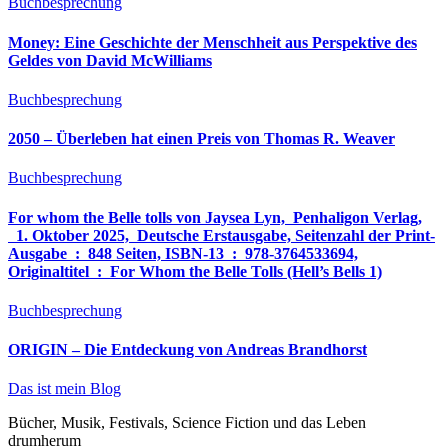
Buchbesprechung
Money: Eine Geschichte der Menschheit aus Perspektive des
Geldes von David McWilliams
Buchbesprechung
2050 – Überleben hat einen Preis von Thomas R. Weaver
Buchbesprechung
For whom the Belle tolls von Jaysea Lyn, ‎ Penhaligon Verlag,
‎ 1. Oktober 2025, ‎ Deutsche Erstausgabe, Seitenzahl der Print-
Ausgabe ‏ : ‎ 848 Seiten, ISBN-13 ‏ : ‎ 978-3764533694,
Originaltitel ‏ : ‎ For Whom the Belle Tolls (Hell’s Bells 1)
Buchbesprechung
ORIGIN – Die Entdeckung von Andreas Brandhorst
Das ist mein Blog
Bücher, Musik, Festivals, Science Fiction und das Leben
drumherum