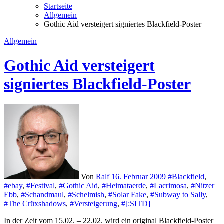
Startseite
Allgemein
Gothic Aid versteigert signiertes Blackfield-Poster
Allgemein
Gothic Aid versteigert
signiertes Blackfield-Poster
Von
Ralf
16. Februar 2009
#Blackfield
,
#ebay
,
#Festival
,
#Gothic Aid
,
#Heimataerde
,
#Lacrimosa
,
#Nitzer
Ebb
,
#Schandmaul
,
#Schelmish
,
#Solar Fake
,
#Subway to Sally
,
#The Crüxshadows
,
#Versteigerung
,
#[:SITD]
In der Zeit vom 15.02. – 22.02. wird ein original Blackfield-Poster