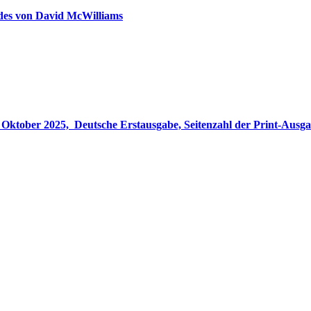
ldes von David McWilliams
gabe, Seitenzahl der Print-Ausgabe ‏ : ‎ 848 Seiten, ISBN-13 ‏ : ‎ 978-3764533694, Originaltitel ‏ : 