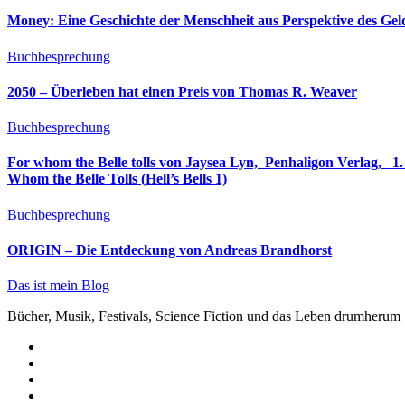
Money: Eine Geschichte der Menschheit aus Perspektive des Ge
Buchbesprechung
2050 – Überleben hat einen Preis von Thomas R. Weaver
Buchbesprechung
For whom the Belle tolls von Jaysea Lyn, ‎ Penhaligon Verlag, ‎ 1. Oktober 2025, ‎ Deutsche Erstaus
Whom the Belle Tolls (Hell’s Bells 1)
Buchbesprechung
ORIGIN – Die Entdeckung von Andreas Brandhorst
Das ist mein Blog
Bücher, Musik, Festivals, Science Fiction und das Leben drumherum