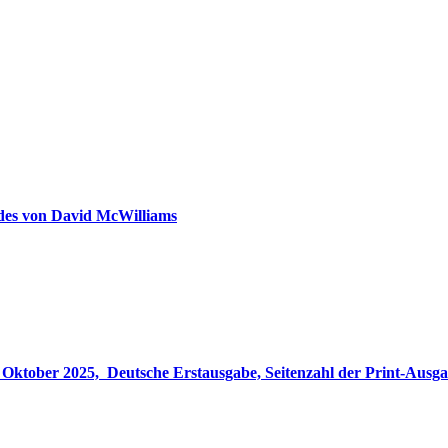
ldes von David McWilliams
gabe, Seitenzahl der Print-Ausgabe ‏ : ‎ 848 Seiten, ISBN-13 ‏ : ‎ 978-3764533694, Originaltitel ‏ : 