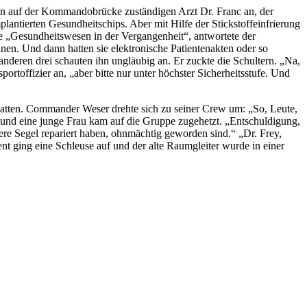
n auf der Kommandobrücke zuständigen Arzt Dr. Franc an, der
lantierten Gesundheitschips. Aber mit Hilfe der Stickstoffeinfrierung
e „Gesundheitswesen in der Vergangenheit“, antwortete der
en. Und dann hatten sie elektronische Patientenakten oder so
nderen drei schauten ihn ungläubig an. Er zuckte die Schultern. „Na,
ortoffizier an, „aber bitte nur unter höchster Sicherheitsstufe. Und
 hatten. Commander Weser drehte sich zu seiner Crew um: „So, Leute,
uf und eine junge Frau kam auf die Gruppe zugehetzt. „Entschuldigung,
re Segel repariert haben, ohnmächtig geworden sind.“ „Dr. Frey,
nt ging eine Schleuse auf und der alte Raumgleiter wurde in einer