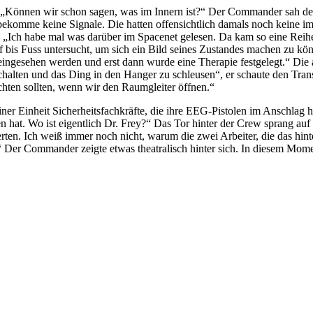
„Können wir schon sagen, was im Innern ist?“ Der Commander sah de
ekomme keine Signale. Die hatten offensichtlich damals noch keine imp
.“ „Ich habe mal was darüber im Spacenet gelesen. Da kam so eine Reih
is Fuss untersucht, um sich ein Bild seines Zustandes machen zu könn
ingesehen werden und erst dann wurde eine Therapie festgelegt.“ Die a
chalten und das Ding in den Hanger zu schleusen“, er schaute den Transp
chten sollten, wenn wir den Raumgleiter öffnen.“
iner Einheit Sicherheitsfachkräfte, die ihre EEG-Pistolen im Anschlag
en hat. Wo ist eigentlich Dr. Frey?“ Das Tor hinter der Crew sprang a
en. Ich weiß immer noch nicht, warum die zwei Arbeiter, die das hinte
.“ Der Commander zeigte etwas theatralisch hinter sich. In diesem Mome