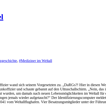
el
zgeschichte
,
#Mediziner im Weltall
izier wand sich seinem Vorgesetzten zu. „DaRGs?! Hier in diesen Welt
koffizier und schaute gebannt auf den Ultraschallschirm. „Nein, das 
baut wurden, um damals nach neuen Lebensmöglichkeiten im Weltall für 
en jemals wieder aufgetaucht?“ Der Identifizierungscomputer meldet
041 vom Weltallflughafen. Vier Besatzungsmitglieder unter der Führung