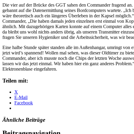
Die vier auf der Brücke des GGT sahen den Commander fragend an. 
gebannt auf die Datenermittlung seines Bordcomputers wartete. „Ich b
wäre theoretisch auch ein längeres Überleben in der Kapsel möglich
Commander, „Die haben damals jeden einzelnen erst einmal von Kopf b
ähnlich. Mit dazugehörigen Karten konnte auf einem Computer alles e
da bleibt uns wohl nichts anders übrig, als unseren Transmitter einzus
fragen Sie unseren Hygieniker und die Arbeitssicherheit, was wir bea
Eine halbe Stunde später standen alle im Außenhangar, umringt von e
jetzt wird’s spannend! Wollen mal sehen, was dieser Oldtimer zu biet
Commander, aber ich musste noch die Chips der letzten Woche auswert
lassen wir das jetzt einmal. Wir haben hier ein ganz anderes Problem
Elektronenblase eingefahren.
Teilen mit:
X
E-Mail
Facebook
Ähnliche Beiträge
Beitragsnavigation