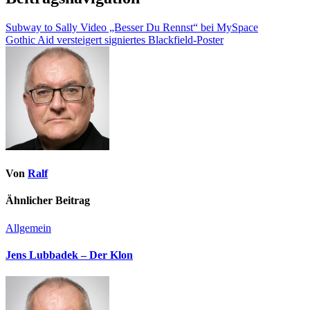
Subway to Sally Video „Besser Du Rennst“ bei MySpace
Gothic Aid versteigert signiertes Blackfield-Poster
Von
Ralf
Ähnlicher Beitrag
Allgemein
Jens Lubbadek – Der Klon