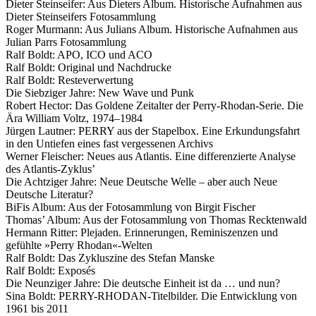
Dieter Steinseifer: Aus Dieters Album. Historische Aufnahmen aus
Dieter Steinseifers Fotosammlung
Roger Murmann: Aus Julians Album. Historische Aufnahmen aus
Julian Parrs Fotosammlung
Ralf Boldt: APO, ICO und ACO
Ralf Boldt: Original und Nachdrucke
Ralf Boldt: Resteverwertung
Die Siebziger Jahre: New Wave und Punk
Robert Hector: Das Goldene Zeitalter der Perry-Rhodan-Serie. Die
Ära William Voltz, 1974–1984
Jürgen Lautner: PERRY aus der Stapelbox. Eine Erkundungsfahrt
in den Untiefen eines fast vergessenen Archivs
Werner Fleischer: Neues aus Atlantis. Eine differenzierte Analyse
des Atlantis-Zyklus’
Die Achtziger Jahre: Neue Deutsche Welle – aber auch Neue
Deutsche Literatur?
BiFis Album: Aus der Fotosammlung von Birgit Fischer
Thomas’ Album: Aus der Fotosammlung von Thomas Recktenwald
Hermann Ritter: Plejaden. Erinnerungen, Reminiszenzen und
gefühlte »Perry Rhodan«-Welten
Ralf Boldt: Das Zykluszine des Stefan Manske
Ralf Boldt: Exposés
Die Neunziger Jahre: Die deutsche Einheit ist da … und nun?
Sina Boldt: PERRY-RHODAN-Titelbilder. Die Entwicklung von
1961 bis 2011