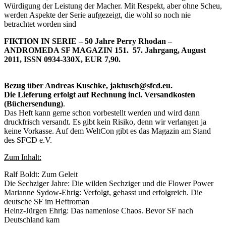
Würdigung der Leistung der Macher. Mit Respekt, aber ohne Scheu,
werden Aspekte der Serie aufgezeigt, die wohl so noch nie
betrachtet worden sind
FIKTION IN SERIE – 50 Jahre Perry Rhodan –
ANDROMEDA SF MAGAZIN 151. 57. Jahrgang, August
2011, ISSN 0934-330X, EUR 7,90.
Bezug über Andreas Kuschke, jaktusch@sfcd.eu.
Die Lieferung erfolgt auf Rechnung incl. Versandkosten
(Büchersendung)
.
Das Heft kann gerne schon vorbestellt werden und wird dann
druckfrisch versandt. Es gibt kein Risiko, denn wir verlangen ja
keine Vorkasse. Auf dem WeltCon gibt es das Magazin am Stand
des SFCD e.V.
Zum Inhalt:
Ralf Boldt: Zum Geleit
Die Sechziger Jahre: Die wilden Sechziger und die Flower Power
Marianne Sydow-Ehrig: Verfolgt, gehasst und erfolgreich. Die
deutsche SF im Heftroman
Heinz-Jürgen Ehrig: Das namenlose Chaos. Bevor SF nach
Deutschland kam