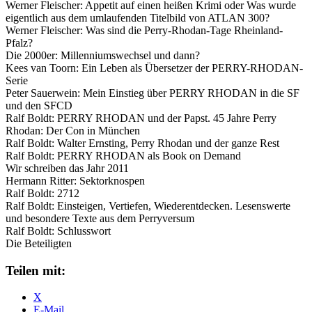
Werner Fleischer: Appetit auf einen heißen Krimi oder Was wurde
eigentlich aus dem umlaufenden Titelbild von ATLAN 300?
Werner Fleischer: Was sind die Perry-Rhodan-Tage Rheinland-
Pfalz?
Die 2000er: Millenniumswechsel und dann?
Kees van Toorn: Ein Leben als Übersetzer der PERRY-RHODAN-
Serie
Peter Sauerwein: Mein Einstieg über PERRY RHODAN in die SF
und den SFCD
Ralf Boldt: PERRY RHODAN und der Papst. 45 Jahre Perry
Rhodan: Der Con in München
Ralf Boldt: Walter Ernsting, Perry Rhodan und der ganze Rest
Ralf Boldt: PERRY RHODAN als Book on Demand
Wir schreiben das Jahr 2011
Hermann Ritter: Sektorknospen
Ralf Boldt: 2712
Ralf Boldt: Einsteigen, Vertiefen, Wiederentdecken. Lesenswerte
und besondere Texte aus dem Perryversum
Ralf Boldt: Schlusswort
Die Beteiligten
Teilen mit:
X
E-Mail