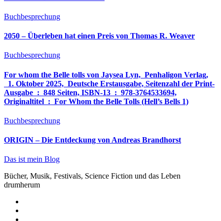
Buchbesprechung
2050 – Überleben hat einen Preis von Thomas R. Weaver
Buchbesprechung
For whom the Belle tolls von Jaysea Lyn, ‎ Penhaligon Verlag,
‎ 1. Oktober 2025, ‎ Deutsche Erstausgabe, Seitenzahl der Print-
Ausgabe ‏ : ‎ 848 Seiten, ISBN-13 ‏ : ‎ 978-3764533694,
Originaltitel ‏ : ‎ For Whom the Belle Tolls (Hell’s Bells 1)
Buchbesprechung
ORIGIN – Die Entdeckung von Andreas Brandhorst
Das ist mein Blog
Bücher, Musik, Festivals, Science Fiction und das Leben
drumherum