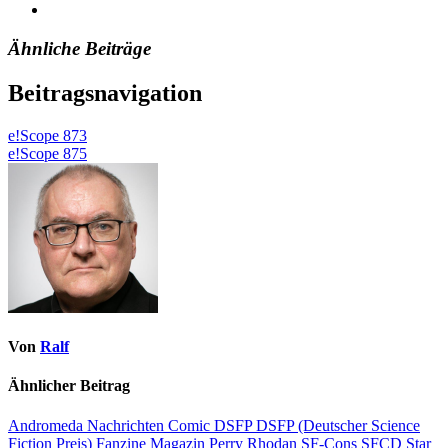
Ähnliche Beiträge
Beitragsnavigation
e!Scope 873
e!Scope 875
Von
Ralf
Ähnlicher Beitrag
Andromeda Nachrichten
Comic
DSFP
DSFP (Deutscher Science
Fiction Preis)
Fanzine
Magazin
Perry Rhodan
SF-Cons
SFCD
Star