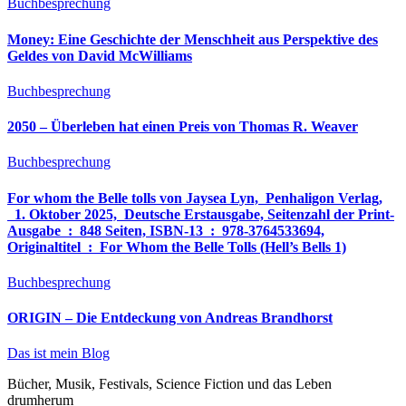
Buchbesprechung
Money: Eine Geschichte der Menschheit aus Perspektive des
Geldes von David McWilliams
Buchbesprechung
2050 – Überleben hat einen Preis von Thomas R. Weaver
Buchbesprechung
For whom the Belle tolls von Jaysea Lyn, ‎ Penhaligon Verlag,
‎ 1. Oktober 2025, ‎ Deutsche Erstausgabe, Seitenzahl der Print-
Ausgabe ‏ : ‎ 848 Seiten, ISBN-13 ‏ : ‎ 978-3764533694,
Originaltitel ‏ : ‎ For Whom the Belle Tolls (Hell’s Bells 1)
Buchbesprechung
ORIGIN – Die Entdeckung von Andreas Brandhorst
Das ist mein Blog
Bücher, Musik, Festivals, Science Fiction und das Leben
drumherum