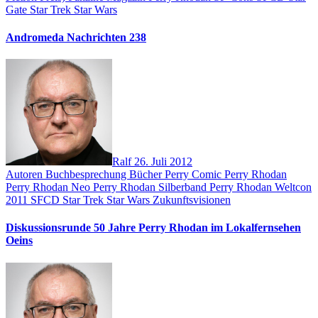
Gate
Star Trek
Star Wars
Andromeda Nachrichten 238
Ralf
26. Juli 2012
Autoren
Buchbesprechung
Bücher
Perry Comic
Perry Rhodan
Perry Rhodan Neo
Perry Rhodan Silberband
Perry Rhodan Weltcon
2011
SFCD
Star Trek
Star Wars
Zukunftsvisionen
Diskussionsrunde 50 Jahre Perry Rhodan im Lokalfernsehen
Oeins