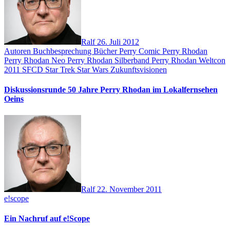
Ralf
26. Juli 2012
Autoren
Buchbesprechung
Bücher
Perry Comic
Perry Rhodan
Perry Rhodan Neo
Perry Rhodan Silberband
Perry Rhodan Weltcon
2011
SFCD
Star Trek
Star Wars
Zukunftsvisionen
Diskussionsrunde 50 Jahre Perry Rhodan im Lokalfernsehen
Oeins
Ralf
22. November 2011
e!scope
Ein Nachruf auf e!Scope