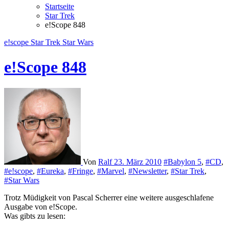
Startseite
Star Trek
e!Scope 848
e!scope
Star Trek
Star Wars
e!Scope 848
Von
Ralf
23. März 2010
#Babylon 5
,
#CD
,
#e!scope
,
#Eureka
,
#Fringe
,
#Marvel
,
#Newsletter
,
#Star Trek
,
#Star Wars
Trotz Müdigkeit von Pascal Scherrer eine weitere ausgeschlafene
Ausgabe von e!Scope.
Was gibts zu lesen: