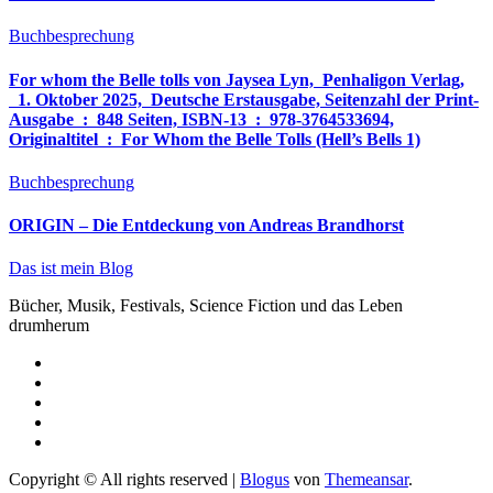
Buchbesprechung
For whom the Belle tolls von Jaysea Lyn, ‎ Penhaligon Verlag,
‎ 1. Oktober 2025, ‎ Deutsche Erstausgabe, Seitenzahl der Print-
Ausgabe ‏ : ‎ 848 Seiten, ISBN-13 ‏ : ‎ 978-3764533694,
Originaltitel ‏ : ‎ For Whom the Belle Tolls (Hell’s Bells 1)
Buchbesprechung
ORIGIN – Die Entdeckung von Andreas Brandhorst
Das ist mein Blog
Bücher, Musik, Festivals, Science Fiction und das Leben
drumherum
Copyright © All rights reserved
|
Blogus
von
Themeansar
.