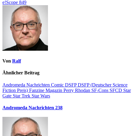
e!Scope 849
Von
Ralf
Ähnlicher Beitrag
Andromeda Nachrichten
Comic
DSFP
DSFP (Deutscher Science
Fiction Preis)
Fanzine
Magazin
Perry Rhodan
SF-Cons
SFCD
Star
Gate
Star Trek
Star Wars
Andromeda Nachrichten 238