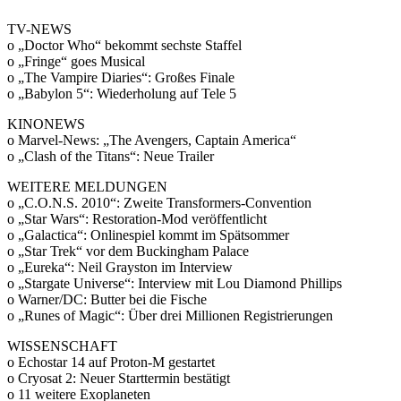
TV-NEWS
o „Doctor Who“ bekommt sechste Staffel
o „Fringe“ goes Musical
o „The Vampire Diaries“: Großes Finale
o „Babylon 5“: Wiederholung auf Tele 5
KINONEWS
o Marvel-News: „The Avengers, Captain America“
o „Clash of the Titans“: Neue Trailer
WEITERE MELDUNGEN
o „C.O.N.S. 2010“: Zweite Transformers-Convention
o „Star Wars“: Restoration-Mod veröffentlicht
o „Galactica“: Onlinespiel kommt im Spätsommer
o „Star Trek“ vor dem Buckingham Palace
o „Eureka“: Neil Grayston im Interview
o „Stargate Universe“: Interview mit Lou Diamond Phillips
o Warner/DC: Butter bei die Fische
o „Runes of Magic“: Über drei Millionen Registrierungen
WISSENSCHAFT
o Echostar 14 auf Proton-M gestartet
o Cryosat 2: Neuer Starttermin bestätigt
o 11 weitere Exoplaneten