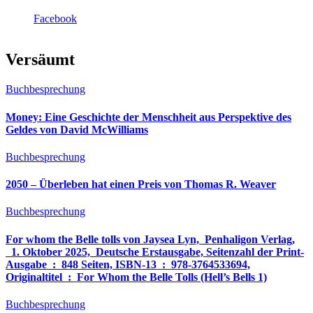
Facebook
Versäumt
Buchbesprechung
Money: Eine Geschichte der Menschheit aus Perspektive des
Geldes von David McWilliams
Buchbesprechung
2050 – Überleben hat einen Preis von Thomas R. Weaver
Buchbesprechung
For whom the Belle tolls von Jaysea Lyn, ‎ Penhaligon Verlag,
‎ 1. Oktober 2025, ‎ Deutsche Erstausgabe, Seitenzahl der Print-
Ausgabe ‏ : ‎ 848 Seiten, ISBN-13 ‏ : ‎ 978-3764533694,
Originaltitel ‏ : ‎ For Whom the Belle Tolls (Hell’s Bells 1)
Buchbesprechung