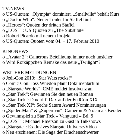
TV-NEWS
o US-Quoten: „Olympia“ dominiert, „Smallville“ behält Kurs
o „Doctor Who“: Neuer Trailer für Staffel fünf
o „Heroes“: Quoten der dritten Staffel
o „LOST“: US-Quoten zu „The Substitute“
o Robert Picardo mit neuem Projekt
o US-Quoten: Quoten vom 04. – 17. Februar 2010
KINONEWS
o „Avatar 2“: Camerons Beteiligung immer noch unsicher
o Wird Rotkäppchen-Remake das neue „Twilight“?
WEITERE MELDUNGEN
o Jedi-Con 2010: „Star Wars rocks!“
o Comic-Con: Joss Whedon plant Dokumentarfilm
o „Stargate Worlds“: CME meldet Insolvenz an
o „Star Trek“: Gewinnen Sie den neuen Roman
o „Star Trek“: Dax trifft Dax auf der FedCon XIX
o „Star Trek XI“: Sechs Saturn Award Nominierungen
o „Spider-Man“ & „Superman“: Cameron & Nolan als Berater
o Gewinnspiel zu Star Trek – Vanguard – Bd. 5
o „LOST“: Michael Emerson zu Gast in Talkshows
o „Stargate“: Exklusives Stargate Universe-Video
o Neu erschienen: Die Saga der Drachenschwerter