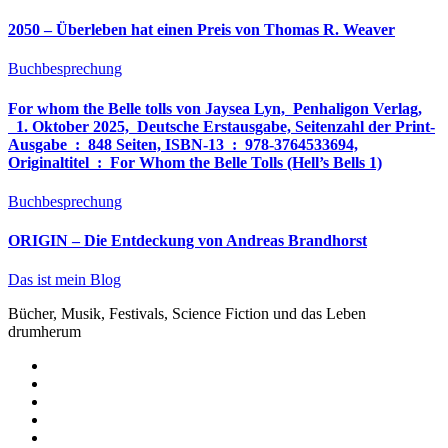
2050 – Überleben hat einen Preis von Thomas R. Weaver
Buchbesprechung
For whom the Belle tolls von Jaysea Lyn, ‎ Penhaligon Verlag,
‎ 1. Oktober 2025, ‎ Deutsche Erstausgabe, Seitenzahl der Print-
Ausgabe ‏ : ‎ 848 Seiten, ISBN-13 ‏ : ‎ 978-3764533694,
Originaltitel ‏ : ‎ For Whom the Belle Tolls (Hell’s Bells 1)
Buchbesprechung
ORIGIN – Die Entdeckung von Andreas Brandhorst
Das ist mein Blog
Bücher, Musik, Festivals, Science Fiction und das Leben
drumherum