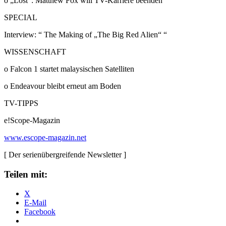
o „Lost“: Matthew Fox will TV-Karriere beenden
SPECIAL
Interview: “ The Making of „The Big Red Alien“ “
WISSENSCHAFT
o Falcon 1 startet malaysischen Satelliten
o Endeavour bleibt erneut am Boden
TV-TIPPS
e!Scope-Magazin
www.escope-magazin.net
[ Der serienübergreifende Newsletter ]
Teilen mit:
X
E-Mail
Facebook