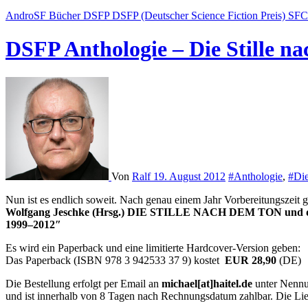
AndroSF
Bücher
DSFP
DSFP (Deutscher Science Fiction Preis)
SF
DSFP Anthologie – Die Stille n
Von
Ralf
19. August 2012
#Anthologie
,
#Die
Nun ist es endlich soweit. Nach genau einem Jahr Vorbereitungszeit gi
Wolfgang Jeschke (Hrsg.)
DIE STILLE NACH DEM TON
und d
1999–2012″
Es wird ein Paperback und eine limitierte Hardcover-Version geben:
Das Paperback (ISBN 978 3 942533 37 9) kostet
EUR 28,90
(DE)
Die Bestellung erfolgt per Email an
michael[at]haitel.de
unter Nennun
und ist innerhalb von 8 Tagen nach Rechnungsdatum zahlbar. Die Lie