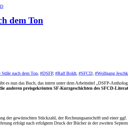
CD
ach dem Ton
 Stille nach dem Ton
,
#DSFP
,
#Ralf Boldt
,
#SFCD
,
#Wolfgang Jeschk
bt es nun das Buch, das intern unter dem Arbeitstitel „DSFP-Anthologie“
ie anderen preisgekrönten SF-Kurzgeschichten des SFCD-Literatu
g der gewünschten Stückzahl, der Rechnungsanschrift und einer ggf. 
ferung erfolgt nach erfolgtem Druck der Bücher in der zweiten Septem