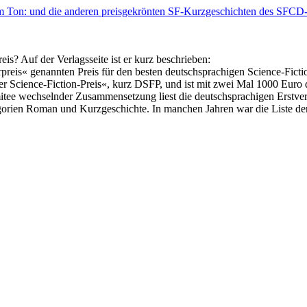
em Ton: und die anderen preisgekrönten SF-Kurzgeschichten des SFCD-
is? Auf der Verlagsseite ist er kurz beschrieben:
reis« genannten Preis für den besten deutschsprachigen Science-Fict
cher Science-Fiction-Preis«, kurz DSFP, und ist mit zwei Mal 1000 Euro
mitee wechselnder Zusammensetzung liest die deutschsprachigen Erstver
tegorien Roman und Kurzgeschichte. In manchen Jahren war die Liste d