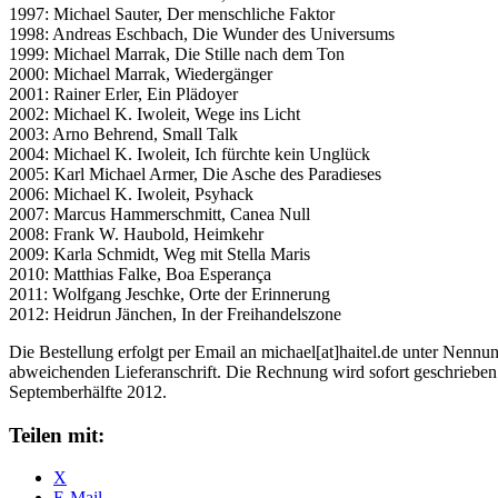
1997: Michael Sauter, Der menschliche Faktor
1998: Andreas Eschbach, Die Wunder des Universums
1999: Michael Marrak, Die Stille nach dem Ton
2000: Michael Marrak, Wiedergänger
2001: Rainer Erler, Ein Plädoyer
2002: Michael K. Iwoleit, Wege ins Licht
2003: Arno Behrend, Small Talk
2004: Michael K. Iwoleit, Ich fürchte kein Unglück
2005: Karl Michael Armer, Die Asche des Paradieses
2006: Michael K. Iwoleit, Psyhack
2007: Marcus Hammerschmitt, Canea Null
2008: Frank W. Haubold, Heimkehr
2009: Karla Schmidt, Weg mit Stella Maris
2010: Matthias Falke, Boa Esperança
2011: Wolfgang Jeschke, Orte der Erinnerung
2012: Heidrun Jänchen, In der Freihandelszone
Die Bestellung erfolgt per Email an michael[at]haitel.de unter Nen
abweichenden Lieferanschrift. Die Rechnung wird sofort geschrieben
Septemberhälfte 2012.
Teilen mit:
X
E-Mail