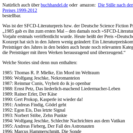
Natürlich auch über
buchhandel.de
oder amazon:
Die Stille nach d
Preises 1999-2012
bestellbar.
Was ist der SFCD-Literaturpreis bzw. der Deutsche Science Fiction Pre
„1985 gab es ihn zum ersten Mal – den damals noch »SFCD-Literaturp
Vorjahr erstmals veröffentlicht wurde. Heute heißt der Preis »Deuts
Konzept hat sich in den Jahren wenig geändert: Ein Literaturpreisko
Preisträger des Jahres in den beiden auch heute noch relevanten Ka
die Preisträger mit ihren Werken herausragend und überzeugend.“
Welche Stories sind denn nun enthalten:
1985: Thomas R. P. Mielke, Ein Mord im Weltraum
1986: Wolfgang Jeschke, Nekromanteion
1987: Reinmar Cunis, Vryheit do ik jo openbar
1988: Ernst Petz, Das liederlich-machend Liedermacher-Leben
1989: Rainer Erler, Der Käse
1990: Gert Prokop, Kasperle ist wieder da!
1991: Andreas Findig, Gödel geht
1992: Egon Eis, Das letzte Signal
1993: Norbert Stöbe, Zehn Punkte
1994: Wolfgang Jeschke, Schlechte Nachrichten aus dem Vatikan
1995: Andreas Fieberg, Der Fall des Astronauten
1996: Marcus Hammerschmitt, Die Sonde