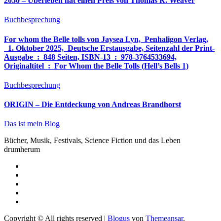
2050 – Überleben hat einen Preis von Thomas R. Weaver
Buchbesprechung
For whom the Belle tolls von Jaysea Lyn, ‎ Penhaligon Verlag,
‎ 1. Oktober 2025, ‎ Deutsche Erstausgabe, Seitenzahl der Print-
Ausgabe ‏ : ‎ 848 Seiten, ISBN-13 ‏ : ‎ 978-3764533694,
Originaltitel ‏ : ‎ For Whom the Belle Tolls (Hell’s Bells 1)
Buchbesprechung
ORIGIN – Die Entdeckung von Andreas Brandhorst
Das ist mein Blog
Bücher, Musik, Festivals, Science Fiction und das Leben
drumherum
Copyright © All rights reserved
|
Blogus
von
Themeansar
.