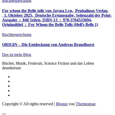
Buchbesprechung
For whom the Belle tolls von Jaysea Lyn, ‎ Penhaligon Verlag,
‎ 1. Oktober 2025, ‎ Deutsche Erstausgabe, Seitenzahl der Print-
Ausgabe ‏ : ‎ 848 Seiten, ISBN-13 ‏ : ‎ 978-3764533694,
Originaltitel ‏ : ‎ For Whom the Belle Tolls (Hell’s Bells 1)
Buchbesprechung
ORIGIN – Die Entdeckung von Andreas Brandhorst
Das ist mein Blog
Bücher, Musik, Festivals, Science Fiction und das Leben
drumherum
Copyright © All rights reserved
|
Blogus
von
Themeansar
.