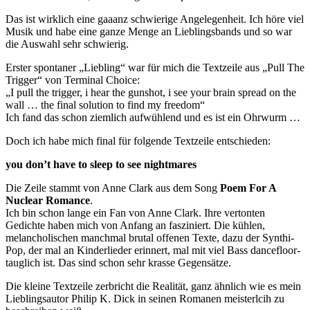
Das ist wirklich eine gaaanz schwierige Angelegenheit. Ich höre viel
Musik und habe eine ganze Menge an Lieblingsbands und so war
die Auswahl sehr schwierig.
Erster spontaner „Liebling“ war für mich die Textzeile aus „Pull The
Trigger“ von Terminal Choice:
„I pull the trigger, i hear the gunshot, i see your brain spread on the
wall … the final solution to find my freedom“
Ich fand das schon ziemlich aufwühlend und es ist ein Ohrwurm …
Doch ich habe mich final für folgende Textzeile entschieden:
you don’t have to sleep to see nightmares
Die Zeile stammt von Anne Clark aus dem Song
Poem For A
Nuclear Romance
.
Ich bin schon lange ein Fan von Anne Clark. Ihre vertonten
Gedichte haben mich von Anfang an fasziniert. Die kühlen,
melancholischen manchmal brutal offenen Texte, dazu der Synthi-
Pop, der mal an Kinderlieder erinnert, mal mit viel Bass dancefloor-
tauglich ist. Das sind schon sehr krasse Gegensätze.
Die kleine Textzeile zerbricht die Realität, ganz ähnlich wie es mein
Lieblingsautor Philip K. Dick in seinen Romanen meisterlcih zu