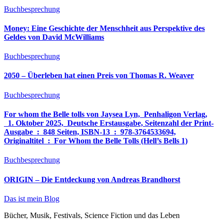
Buchbesprechung
Money: Eine Geschichte der Menschheit aus Perspektive des
Geldes von David McWilliams
Buchbesprechung
2050 – Überleben hat einen Preis von Thomas R. Weaver
Buchbesprechung
For whom the Belle tolls von Jaysea Lyn, ‎ Penhaligon Verlag,
‎ 1. Oktober 2025, ‎ Deutsche Erstausgabe, Seitenzahl der Print-
Ausgabe ‏ : ‎ 848 Seiten, ISBN-13 ‏ : ‎ 978-3764533694,
Originaltitel ‏ : ‎ For Whom the Belle Tolls (Hell’s Bells 1)
Buchbesprechung
ORIGIN – Die Entdeckung von Andreas Brandhorst
Das ist mein Blog
Bücher, Musik, Festivals, Science Fiction und das Leben