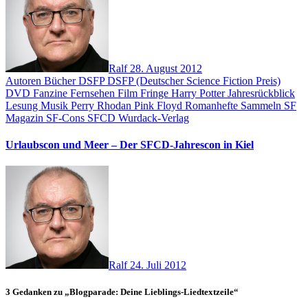
Ralf
28. August 2012
Autoren
Bücher
DSFP
DSFP (Deutscher Science Fiction Preis)
DVD
Fanzine
Fernsehen
Film
Fringe
Harry Potter
Jahresrückblick
Lesung
Musik
Perry Rhodan
Pink Floyd
Romanhefte
Sammeln
SF
Magazin
SF-Cons
SFCD
Wurdack-Verlag
Urlaubscon und Meer – Der SFCD-Jahrescon in Kiel
Ralf
24. Juli 2012
3 Gedanken zu „Blogparade: Deine Lieblings-Liedtextzeile“