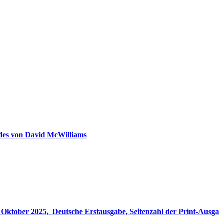
ldes von David McWilliams
gabe, Seitenzahl der Print-Ausgabe ‏ : ‎ 848 Seiten, ISBN-13 ‏ : ‎ 978-3764533694, Originaltitel ‏ : 