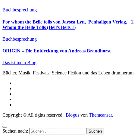
Buchbesprechung
For whom the Belle tolls von Jaysea Lyn, ‎ Penhaligon Verlag, ‎ 1. Oktober 2025, ‎ Deutsche Erstaus
Whom the Belle Tolls (Hell’s Bells 1)
Buchbesprechung
ORIGIN – Die Entdeckung von Andreas Brandhorst
Das ist mein Blog
Bücher, Musik, Festivals, Science Fiction und das Leben drumherum
Copyright © All rights reserved
|
Blogus
von
Themeansar
.
Suchen nach: