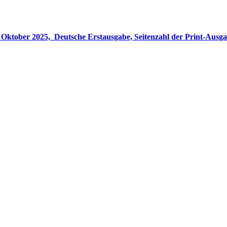
gabe, Seitenzahl der Print-Ausgabe ‏ : ‎ 848 Seiten, ISBN-13 ‏ : ‎ 978-3764533694, Originaltitel ‏ : 