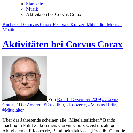
Startseite
Musik
Aktivitäten bei Corvus Corax
Bücher
CD
Corvus Corax
Festivals
Konzert
Mittelalter
Musical
Musik
Aktivitäten bei Corvus Corax
Von
Ralf
1. Dezember 2009
#Corvus
Corax
,
#Die Zwerge
,
#Excalibur
,
#Konzerte
,
#Markus Heitz
,
#Mittelalter
Über das Jahresende scheinen alle „Mittelalterlichen“ Bands
mächtig in Fahrt zu kommen. Corvus Corax weist unzählige
Aktivitäten auf: Konzerte, Band beim Musical „Excalibur“ und ie