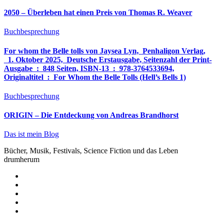
2050 – Überleben hat einen Preis von Thomas R. Weaver
Buchbesprechung
For whom the Belle tolls von Jaysea Lyn, ‎ Penhaligon Verlag,
‎ 1. Oktober 2025, ‎ Deutsche Erstausgabe, Seitenzahl der Print-
Ausgabe ‏ : ‎ 848 Seiten, ISBN-13 ‏ : ‎ 978-3764533694,
Originaltitel ‏ : ‎ For Whom the Belle Tolls (Hell’s Bells 1)
Buchbesprechung
ORIGIN – Die Entdeckung von Andreas Brandhorst
Das ist mein Blog
Bücher, Musik, Festivals, Science Fiction und das Leben
drumherum