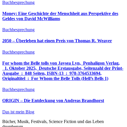
Buchbesprechung
Money: Eine Geschichte der Menschheit aus Perspektive des
Geldes von David McWilliams
Buchbesprechung
2050 – Überleben hat einen Preis von Thomas R. Weaver
Buchbesprechung
For whom the Belle tolls von Jaysea Lyn, ‎ Penhaligon Verlag,
‎ 1. Oktober 2025, ‎ Deutsche Erstausgabe, Seitenzahl der Print-
Ausgabe ‏ : ‎ 848 Seiten, ISBN-13 ‏ : ‎ 978-3764533694,
Originaltitel ‏ : ‎ For Whom the Belle Tolls (Hell’s Bells 1)
Buchbesprechung
ORIGIN – Die Entdeckung von Andreas Brandhorst
Das ist mein Blog
Bücher, Musik, Festivals, Science Fiction und das Leben
drumherum