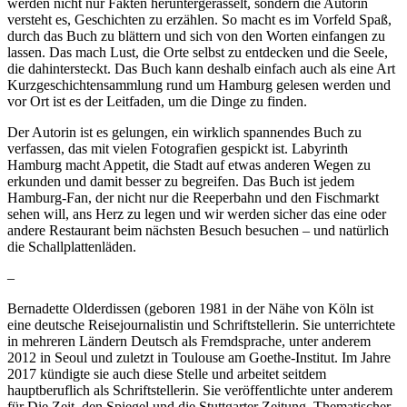
werden nicht nur Fakten heruntergerasselt, sondern die Autorin
versteht es, Geschichten zu erzählen. So macht es im Vorfeld Spaß,
durch das Buch zu blättern und sich von den Worten einfangen zu
lassen. Das mach Lust, die Orte selbst zu entdecken und die Seele,
die dahintersteckt. Das Buch kann deshalb einfach auch als eine Art
Kurzgeschichtensammlung rund um Hamburg gelesen werden und
vor Ort ist es der Leitfaden, um die Dinge zu finden.
Der Autorin ist es gelungen, ein wirklich spannendes Buch zu
verfassen, das mit vielen Fotografien gespickt ist. Labyrinth
Hamburg macht Appetit, die Stadt auf etwas anderen Wegen zu
erkunden und damit besser zu begreifen. Das Buch ist jedem
Hamburg-Fan, der nicht nur die Reeperbahn und den Fischmarkt
sehen will, ans Herz zu legen und wir werden sicher das eine oder
andere Restaurant beim nächsten Besuch besuchen – und natürlich
die Schallplattenläden.
–
Bernadette Olderdissen (geboren 1981 in der Nähe von Köln ist
eine deutsche Reisejournalistin und Schriftstellerin. Sie unterrichtete
in mehreren Ländern Deutsch als Fremdsprache, unter anderem
2012 in Seoul und zuletzt in Toulouse am Goethe-Institut. Im Jahre
2017 kündigte sie auch diese Stelle und arbeitet seitdem
hauptberuflich als Schriftstellerin. Sie veröffentlichte unter anderem
für Die Zeit, den Spiegel und die Stuttgarter Zeitung. Thematischer