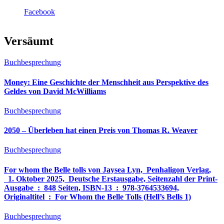
Facebook
Versäumt
Buchbesprechung
Money: Eine Geschichte der Menschheit aus Perspektive des
Geldes von David McWilliams
Buchbesprechung
2050 – Überleben hat einen Preis von Thomas R. Weaver
Buchbesprechung
For whom the Belle tolls von Jaysea Lyn, ‎ Penhaligon Verlag,
‎ 1. Oktober 2025, ‎ Deutsche Erstausgabe, Seitenzahl der Print-
Ausgabe ‏ : ‎ 848 Seiten, ISBN-13 ‏ : ‎ 978-3764533694,
Originaltitel ‏ : ‎ For Whom the Belle Tolls (Hell’s Bells 1)
Buchbesprechung