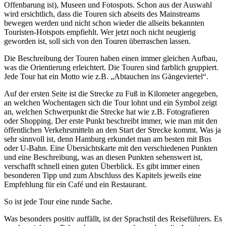
Offenbarung ist), Museen und Fotospots. Schon aus der Auswahl
wird ersichtlich, dass die Touren sich abseits des Mainstreams
bewegen werden und nicht schon wieder die allseits bekannten
Touristen-Hotspots empfiehlt. Wer jetzt noch nicht neugierig
geworden ist, soll sich von den Touren überraschen lassen.
Die Beschreibung der Touren haben einen immer gleichen Aufbau,
was die Orientierung erleichtert. Die Touren sind farblich gruppiert.
Jede Tour hat ein Motto wie z.B. „Abtauchen ins Gängeviertel“.
Auf der ersten Seite ist die Strecke zu Fuß in Kilometer angegeben,
an welchen Wochentagen sich die Tour lohnt und ein Symbol zeigt
an, welchen Schwerpunkt die Strecke hat wie z.B. Fotografieren
oder Shopping. Der erste Punkt beschreibt immer, wie man mit den
öffentlichen Verkehrsmitteln an den Start der Strecke kommt. Was ja
sehr sinnvoll ist, denn Hamburg erkundet man am besten mit Bus
oder U-Bahn. Eine Übersichtskarte mit den verschiedenen Punkten
und eine Beschreibung, was an diesen Punkten sehenswert ist,
verschafft schnell einen guten Überblick. Es gibt immer einen
besonderen Tipp und zum Abschluss des Kapitels jeweils eine
Empfehlung für ein Café und ein Restaurant.
So ist jede Tour eine runde Sache.
Was besonders positiv auffällt, ist der Sprachstil des Reiseführers. Es