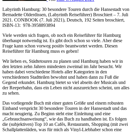
Labyrinth Hamburg: 30 besondere Touren durch die Hansestadt von
Bernadette Olderdissen, (Labyrinth Reiseführer) Broschiert – 7. Juli
2021. CONBOOK (7. Juli 2021), Deutsch, 192 Seiten broschiert,
ISBN-13: ‎ 978-3958893894
Viele werden sich fragen, ob noch ein Reiseführer für Hamburg
überhaupt notwendig ist. Es gibt doch schon so viele. Aber diese
Frage kann schon vorweg positiv beantwortet werden. Diesen
Reiseführer für Hamburg muss es geben!
Wir lieben es, Städtetouren zu planen und Hamburg haben wir in
den letzten zehn Jahren mindesten zweimal im Jahr besucht. Wir
haben dabei verschiedene Hotels aller Kategorien in den
verschiedenen Stadtteilen bewohnt und haben dann zu Fuß die
Gegend erkundet. Hamburg bietet so viel abseits der Musicals und
der Reeperbahn, dass ein Leben nicht auszureichen scheint, um alles
zu sehen.
Das vorliegende Buch mit einer guten Größe und einem robusten
Einband verspricht 30 besondere Touren in der Hansestadt und das
macht neugierig. Zu Beginn steht eine Einleitung und eine
„Gebrauchsanweisung“, wie das Buch zu handhaben ist. Es folgen
die (subjektiven) Top 10 an Cafés, Restaurants, Shopping (mit zwei
Schallplattenläden, was für mich als Vinyl-Liebhaber schon eine