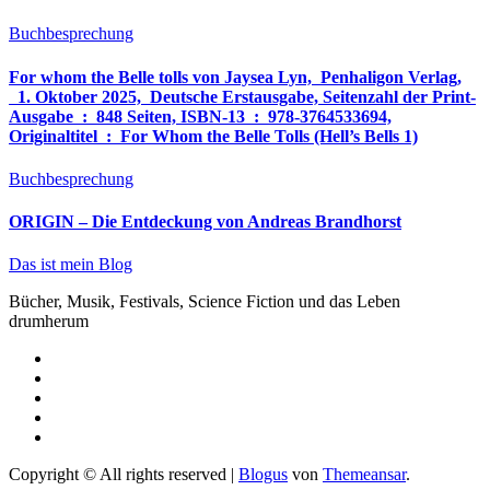
Buchbesprechung
For whom the Belle tolls von Jaysea Lyn, ‎ Penhaligon Verlag,
‎ 1. Oktober 2025, ‎ Deutsche Erstausgabe, Seitenzahl der Print-
Ausgabe ‏ : ‎ 848 Seiten, ISBN-13 ‏ : ‎ 978-3764533694,
Originaltitel ‏ : ‎ For Whom the Belle Tolls (Hell’s Bells 1)
Buchbesprechung
ORIGIN – Die Entdeckung von Andreas Brandhorst
Das ist mein Blog
Bücher, Musik, Festivals, Science Fiction und das Leben
drumherum
Copyright © All rights reserved
|
Blogus
von
Themeansar
.