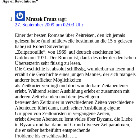
Age of Revolution«“
Mrazek Franz
sagt:
27. September 2009 um 02:03 Uhr
Einer der besten Romane über Zeitreisen, den ich jemals
gelesen habe (und mittlerweile bestimmt an die 15 x gelesen
habe) ist Robert Silverbergs
„Zeitpatrouille“, von 1969, auf deutsch erschienen bei
Goldmann 1971. Der Roman ist, dank des oder der deutschen
Übersetzerin sehr flüssig zu lesen.
Die Geschichte ist absolut schlüssig, wunderbar zu lesen und
erzählt die Geschichte eines jungen Mannes, der sich mangels
anderer beruflicher Möglichkeiten
als Zeitkurier verdingt und dort wunderbare Zeitabenteuer
erlebt. Während seiner Ausbildung erlebt er zusammen mit
anderen Zeitreisenden und dem jeweiligem
betreuenden Zeitkurier in verschiedenen Zeiten verschiedene
Abenteuer, führt dann, nach seiner Ausbildung eigene
Gruppen von Zeittouristen in vergangene Zeiten,
erlebt diverse Abenteuer, lernt vieles über Byzanz, die Liebe
in Byzanz und hat dann auf Grund diverser Zeitparadoxen,
die er selber herbeiführt entsprechende
Probleme bis er schliesslich …..