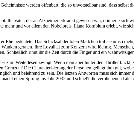
Geheimnisse werden offenbart, die so unvorstellbar sind, dass selbst d
ebt. Ihr Vater, der an Alzheimer erkrankt gewesen war, erinnerte sich
e mehr und vor allem den Nobelpreis. Iliana Kornblum erlebt, wie sich
hrer Ehe bedeutete. Das Schicksal der toten Mädchen traf sie umso mehr
 Wanken geraten. Ihre Loyalität zum Konzern wird löchrig. Menschen, d
n. Schließlich rinnt ihr die Zeit durch die Finger und ein wahnwitziger
r zum Weiterlesen zwingt. Wenn man aber hinter den Thriller blickt, s
hen Grenzen? Die Charakterisierung der Personen gelingt ihm gut, wo
nglich und belehrend zu sein. Die letzten Antworten muss sich immer d
itel macht einen Sprung ins Jahr 2032 und schließt die verbliebenen Lüc