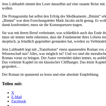
Jens Lubbadeh nimmt den Leser daraufhin auf eine rasante Reise mit. 
wollen.
Die Protagonistin hat selbst den Erfolg des Medikaments „Bimini“ erl
„Bimini“ war dem Forschungsleiter Mark Jacobs nicht genug. Er wollt
damit konfrontiert, muss sie die Konsequenzen tragen.
Sie war mit ihrem Beruf verheiratet, was schließlich auch das Ende i
muss sie immer mehr erkennen, dass die Fundamente ihres Lebens ins
skeptisch, ja feindlich gegenüber gestanden hat, werden zu Verbündete
Jens Lubbadeh legt mit „Transfusion“ einen spannenden Roman vor, de
Wissenschaft tun? Alles, was möglich ist? Und wo sind die moralisc
Roman voran zu bringen. Der Autor vermeidet dabei immer, zu aufdri
Das vorletzte Kapitel ist ein klassischer Cliffhanger. Das letzte Kap
gespoilert…
Der Roman ist spannend zu lesen und eine absolute Empfehlung.
Teilen mit:
X
E-Mail
Facebook