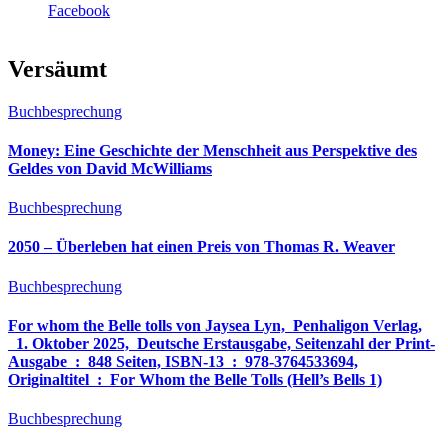
Facebook
Versäumt
Buchbesprechung
Money: Eine Geschichte der Menschheit aus Perspektive des
Geldes von David McWilliams
Buchbesprechung
2050 – Überleben hat einen Preis von Thomas R. Weaver
Buchbesprechung
For whom the Belle tolls von Jaysea Lyn, ‎ Penhaligon Verlag,
‎ 1. Oktober 2025, ‎ Deutsche Erstausgabe, Seitenzahl der Print-
Ausgabe ‏ : ‎ 848 Seiten, ISBN-13 ‏ : ‎ 978-3764533694,
Originaltitel ‏ : ‎ For Whom the Belle Tolls (Hell’s Bells 1)
Buchbesprechung