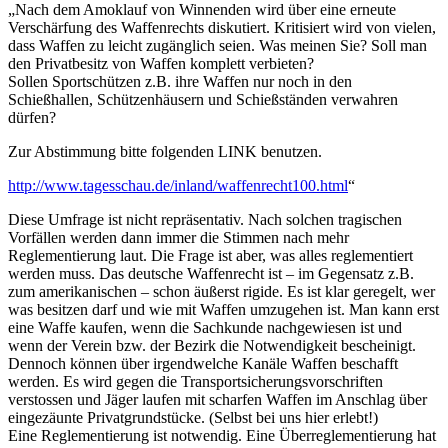
„Nach dem Amoklauf von Winnenden wird über eine erneute
Verschärfung des Waffenrechts diskutiert. Kritisiert wird von vielen,
dass Waffen zu leicht zugänglich seien. Was meinen Sie? Soll man
den Privatbesitz von Waffen komplett verbieten?
Sollen Sportschützen z.B. ihre Waffen nur noch in den
Schießhallen, Schützenhäusern und Schießständen verwahren
dürfen?
Zur Abstimmung bitte folgenden LINK benutzen.
http://www.tagesschau.de/inland/waffenrecht100.html
“
Diese Umfrage ist nicht repräsentativ. Nach solchen tragischen
Vorfällen werden dann immer die Stimmen nach mehr
Reglementierung laut. Die Frage ist aber, was alles reglementiert
werden muss. Das deutsche Waffenrecht ist – im Gegensatz z.B.
zum amerikanischen – schon äußerst rigide. Es ist klar geregelt, wer
was besitzen darf und wie mit Waffen umzugehen ist. Man kann erst
eine Waffe kaufen, wenn die Sachkunde nachgewiesen ist und
wenn der Verein bzw. der Bezirk die Notwendigkeit bescheinigt.
Dennoch können über irgendwelche Kanäle Waffen beschafft
werden. Es wird gegen die Transportsicherungsvorschriften
verstossen und Jäger laufen mit scharfen Waffen im Anschlag über
eingezäunte Privatgrundstücke. (Selbst bei uns hier erlebt!)
Eine Reglementierung ist notwendig. Eine Überreglementierung hat