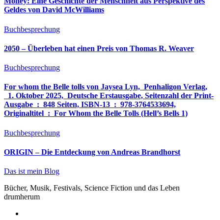
Money: Eine Geschichte der Menschheit aus Perspektive des
Geldes von David McWilliams
Buchbesprechung
2050 – Überleben hat einen Preis von Thomas R. Weaver
Buchbesprechung
For whom the Belle tolls von Jaysea Lyn, ‎ Penhaligon Verlag,
‎ 1. Oktober 2025, ‎ Deutsche Erstausgabe, Seitenzahl der Print-
Ausgabe ‏ : ‎ 848 Seiten, ISBN-13 ‏ : ‎ 978-3764533694,
Originaltitel ‏ : ‎ For Whom the Belle Tolls (Hell’s Bells 1)
Buchbesprechung
ORIGIN – Die Entdeckung von Andreas Brandhorst
Das ist mein Blog
Bücher, Musik, Festivals, Science Fiction und das Leben
drumherum