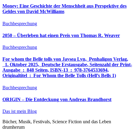
Money: Eine Geschichte der Menschheit aus Perspektive des
Geldes von David McWilliams
Buchbesprechung
2050 – Überleben hat einen Preis von Thomas R. Weaver
Buchbesprechung
For whom the Belle tolls von Jaysea Lyn, ‎ Penhaligon Verlag,
‎ 1. Oktober 2025, ‎ Deutsche Erstausgabe, Seitenzahl der Print-
Ausgabe ‏ : ‎ 848 Seiten, ISBN-13 ‏ : ‎ 978-3764533694,
Originaltitel ‏ : ‎ For Whom the Belle Tolls (Hell’s Bells 1)
Buchbesprechung
ORIGIN – Die Entdeckung von Andreas Brandhorst
Das ist mein Blog
Bücher, Musik, Festivals, Science Fiction und das Leben
drumherum