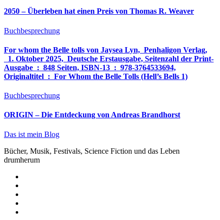
2050 – Überleben hat einen Preis von Thomas R. Weaver
Buchbesprechung
For whom the Belle tolls von Jaysea Lyn, ‎ Penhaligon Verlag,
‎ 1. Oktober 2025, ‎ Deutsche Erstausgabe, Seitenzahl der Print-
Ausgabe ‏ : ‎ 848 Seiten, ISBN-13 ‏ : ‎ 978-3764533694,
Originaltitel ‏ : ‎ For Whom the Belle Tolls (Hell’s Bells 1)
Buchbesprechung
ORIGIN – Die Entdeckung von Andreas Brandhorst
Das ist mein Blog
Bücher, Musik, Festivals, Science Fiction und das Leben
drumherum