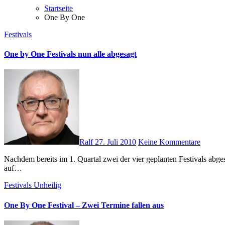
Startseite
One By One
Festivals
One by One Festivals nun alle abgesagt
Ralf
27. Juli 2010
Keine Kommentare
Nachdem bereits im 1. Quartal zwei der vier geplanten Festivals abgesagt wurden, sind nun auch die zwei verbliebenen Open-Airs in Glauchau und selbst in Berlin gecancelt worden. Fansation/EMSO nennt
auf…
Festivals
Unheilig
One By One Festival – Zwei Termine fallen aus