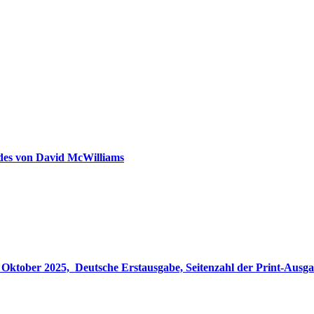
ldes von David McWilliams
gabe, Seitenzahl der Print-Ausgabe ‏ : ‎ 848 Seiten, ISBN-13 ‏ : ‎ 978-3764533694, Originaltitel ‏ : 