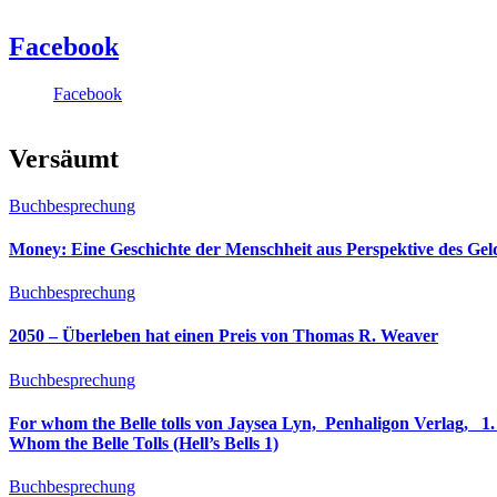
Facebook
Facebook
Versäumt
Buchbesprechung
Money: Eine Geschichte der Menschheit aus Perspektive des Ge
Buchbesprechung
2050 – Überleben hat einen Preis von Thomas R. Weaver
Buchbesprechung
For whom the Belle tolls von Jaysea Lyn, ‎ Penhaligon Verlag, ‎ 1. Oktober 2025, ‎ Deutsche Erstaus
Whom the Belle Tolls (Hell’s Bells 1)
Buchbesprechung