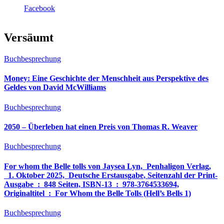
Facebook
Versäumt
Buchbesprechung
Money: Eine Geschichte der Menschheit aus Perspektive des
Geldes von David McWilliams
Buchbesprechung
2050 – Überleben hat einen Preis von Thomas R. Weaver
Buchbesprechung
For whom the Belle tolls von Jaysea Lyn, ‎ Penhaligon Verlag,
‎ 1. Oktober 2025, ‎ Deutsche Erstausgabe, Seitenzahl der Print-
Ausgabe ‏ : ‎ 848 Seiten, ISBN-13 ‏ : ‎ 978-3764533694,
Originaltitel ‏ : ‎ For Whom the Belle Tolls (Hell’s Bells 1)
Buchbesprechung