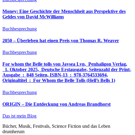
Money: Eine Geschichte der Menschheit aus Perspektive des
Geldes von David McWilliams
Buchbesprechung
2050 – Überleben hat einen Preis von Thomas R. Weaver
Buchbesprechung
For whom the Belle tolls von Jaysea Lyn, ‎ Penhaligon Verlag,
‎ 1. Oktober 2025, ‎ Deutsche Erstausgabe, Seitenzahl der Print-
Ausgabe ‏ : ‎ 848 Seiten, ISBN-13 ‏ : ‎ 978-3764533694,
Originaltitel ‏ : ‎ For Whom the Belle Tolls (Hell’s Bells 1)
Buchbesprechung
ORIGIN – Die Entdeckung von Andreas Brandhorst
Das ist mein Blog
Bücher, Musik, Festivals, Science Fiction und das Leben
drumherum