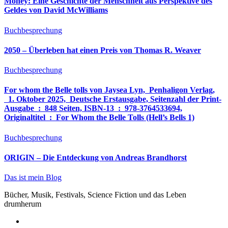
Money: Eine Geschichte der Menschheit aus Perspektive des
Geldes von David McWilliams
Buchbesprechung
2050 – Überleben hat einen Preis von Thomas R. Weaver
Buchbesprechung
For whom the Belle tolls von Jaysea Lyn, ‎ Penhaligon Verlag,
‎ 1. Oktober 2025, ‎ Deutsche Erstausgabe, Seitenzahl der Print-
Ausgabe ‏ : ‎ 848 Seiten, ISBN-13 ‏ : ‎ 978-3764533694,
Originaltitel ‏ : ‎ For Whom the Belle Tolls (Hell’s Bells 1)
Buchbesprechung
ORIGIN – Die Entdeckung von Andreas Brandhorst
Das ist mein Blog
Bücher, Musik, Festivals, Science Fiction und das Leben
drumherum