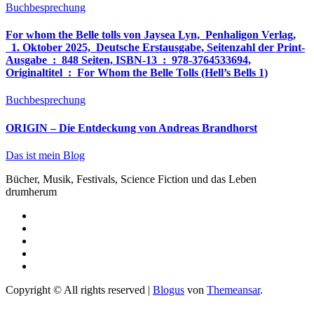
Buchbesprechung
For whom the Belle tolls von Jaysea Lyn, ‎ Penhaligon Verlag,
‎ 1. Oktober 2025, ‎ Deutsche Erstausgabe, Seitenzahl der Print-
Ausgabe ‏ : ‎ 848 Seiten, ISBN-13 ‏ : ‎ 978-3764533694,
Originaltitel ‏ : ‎ For Whom the Belle Tolls (Hell’s Bells 1)
Buchbesprechung
ORIGIN – Die Entdeckung von Andreas Brandhorst
Das ist mein Blog
Bücher, Musik, Festivals, Science Fiction und das Leben
drumherum
Copyright © All rights reserved
|
Blogus
von
Themeansar
.