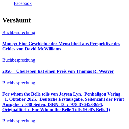
Facebook
Versäumt
Buchbesprechung
Money: Eine Geschichte der Menschheit aus Perspektive des
Geldes von David McWilliams
Buchbesprechung
2050 – Überleben hat einen Preis von Thomas R. Weaver
Buchbesprechung
For whom the Belle tolls von Jaysea Lyn, ‎ Penhaligon Verlag,
‎ 1. Oktober 2025, ‎ Deutsche Erstausgabe, Seitenzahl der Print-
Ausgabe ‏ : ‎ 848 Seiten, ISBN-13 ‏ : ‎ 978-3764533694,
Originaltitel ‏ : ‎ For Whom the Belle Tolls (Hell’s Bells 1)
Buchbesprechung