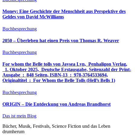
Money: Eine Geschichte der Menschheit aus Perspektive des
Geldes von David McWilliams
Buchbesprechung
2050 – Überleben hat einen Preis von Thomas R. Weaver
Buchbesprechung
For whom the Belle tolls von Jaysea Lyn, ‎ Penhaligon Verlag,
‎ 1. Oktober 2025, ‎ Deutsche Erstausgabe, Seitenzahl der Print-
Ausgabe ‏ : ‎ 848 Seiten, ISBN-13 ‏ : ‎ 978-3764533694,
Originaltitel ‏ : ‎ For Whom the Belle Tolls (Hell’s Bells 1)
Buchbesprechung
ORIGIN – Die Entdeckung von Andreas Brandhorst
Das ist mein Blog
Bücher, Musik, Festivals, Science Fiction und das Leben
drumherum