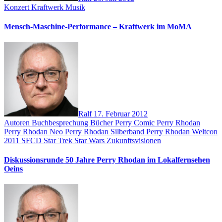
Konzert
Kraftwerk
Musik
Mensch-Maschine-Performance – Kraftwerk im MoMA
Ralf
17. Februar 2012
Autoren
Buchbesprechung
Bücher
Perry Comic
Perry Rhodan
Perry Rhodan Neo
Perry Rhodan Silberband
Perry Rhodan Weltcon
2011
SFCD
Star Trek
Star Wars
Zukunftsvisionen
Diskussionsrunde 50 Jahre Perry Rhodan im Lokalfernsehen
Oeins