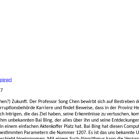
piegel
27
nahen?) Zukunft. Der Professor Song Chen bewirbt sich auf Bestreben 
ikorruptionsbehörde Karriere und findet Beweise, dass in der Provinz 
h Intrigen, die das Ziel haben, seine Erkenntnisse zu vertuschen, k
m unbekannten Bai Bing, der alles über ihn und seine Entdeckungen 
 er in einem einfachen Aktenkoffer Platz hat. Bai Bing hat diesen C
bestimmten Parametern die Nummer 1207. Es ist das uns bekannte Uni
geschieht hineinzoomen. Mit einem Such-Algorithmus kann die Vergang