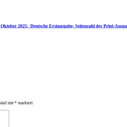
gabe, Seitenzahl der Print-Ausgabe ‏ : ‎ 848 Seiten, ISBN-13 ‏ : ‎ 978-3764533694, Originaltitel ‏ : 
sind mit
*
markiert