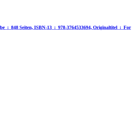
‎ For