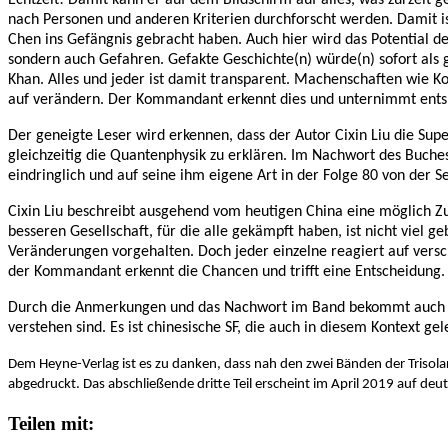
nach Personen und anderen Kriterien durchforscht werden. Damit i
Chen ins Gefängnis gebracht haben. Auch hier wird das Potential d
sondern auch Gefahren. Gefakte Geschichte(n) würde(n) sofort als g
Khan. Alles und jeder ist damit transparent. Machenschaften wie K
auf verändern. Der Kommandant erkennt dies und unternimmt ents
Der geneigte Leser wird erkennen, dass der Autor Cixin Liu die Super
gleichzeitig die Quantenphysik zu erklären. Im Nachwort des Buches
eindringlich und auf seine ihm eigene Art in der Folge 80 von der
Cixin Liu beschreibt ausgehend vom heutigen China eine möglich Zuk
besseren Gesellschaft, für die alle gekämpft haben, ist nicht viel
Veränderungen vorgehalten. Doch jeder einzelne reagiert auf versch
der Kommandant erkennt die Chancen und trifft eine Entscheidung.
Durch die Anmerkungen und das Nachwort im Band bekommt auch der L
verstehen sind. Es ist chinesische SF, die auch in diesem Kontext 
Dem Heyne-Verlag ist es zu danken, dass nah den zwei Bänden der Trisolari
abgedruckt. Das abschließende dritte Teil erscheint im April 2019 auf deu
Teilen mit: