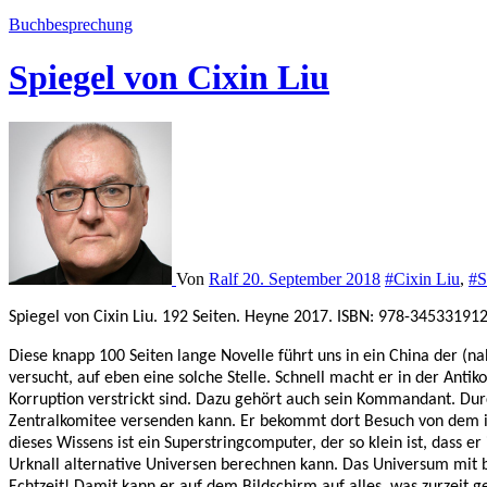
Buchbesprechung
Spiegel von Cixin Liu
Von
Ralf
20. September 2018
#Cixin Liu
,
#S
Spiegel von Cixin Liu. 192 Seiten. Heyne 2017. ISBN: 978-34533191
Diese knapp 100 Seiten lange Novelle führt uns in ein China der (
versucht, auf eben eine solche Stelle. Schnell macht er in der Ant
Korruption verstrickt sind. Dazu gehört auch sein Kommandant. Durc
Zentralkomitee versenden kann. Er bekommt dort Besuch von dem ih
dieses Wissens ist ein Superstringcomputer, der so klein ist, dass
Urknall alternative Universen berechnen kann. Das Universum mit 
Echtzeit! Damit kann er auf dem Bildschirm auf alles, was zurzeit 