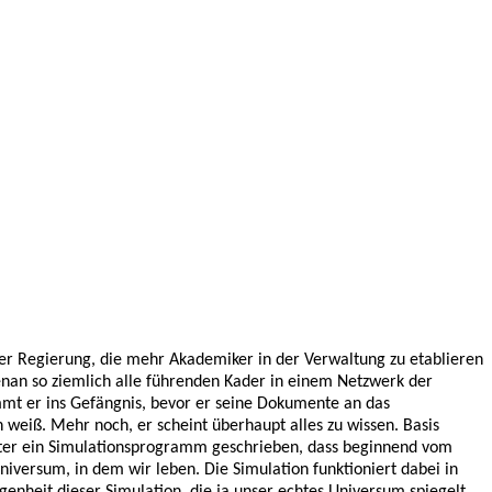
der Regierung, die mehr Akademiker in der Verwaltung zu etablieren
Henan so ziemlich alle führenden Kader in einem Netzwerk der
ommt er ins Gefängnis, bevor er seine Dokumente an das
weiß. Mehr noch, er scheint überhaupt alles zu wissen. Basis
omputer ein Simulationsprogramm geschrieben, dass beginnend vom
versum, in dem wir leben. Die Simulation funktioniert dabei in
enheit dieser Simulation, die ja unser echtes Universum spiegelt,