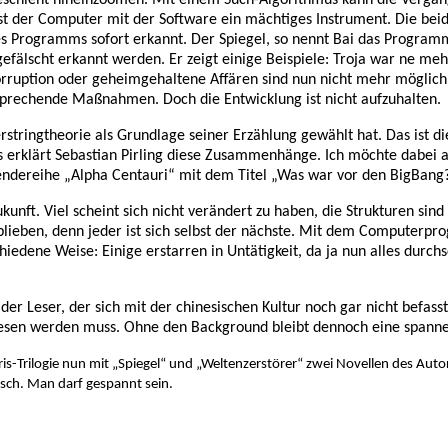
st der Computer mit der Software ein mächtiges Instrument. Die bei
es Programms sofort erkannt. Der Spiegel, so nennt Bai das Programm 
efälscht erkannt werden. Er zeigt einige Beispiele: Troja war ne meh
orruption oder geheimgehaltene Affären sind nun nicht mehr möglich
prechende Maßnahmen. Doch die Entwicklung ist nicht aufzuhalten.
stringtheorie als Grundlage seiner Erzählung gewählt hat. Das ist die
 erklärt Sebastian Pirling diese Zusammenhänge. Ich möchte dabei au
 Sendereihe „Alpha Centauri“ mit dem Titel „Was war vor den BigBang?
unft. Viel scheint sich nicht verändert zu haben, die Strukturen sin
 geblieben, denn jeder ist sich selbst der nächste. Mit dem Compute
iedene Weise: Einige erstarren in Untätigkeit, da ja nun alles durc
eser, der sich mit der chinesischen Kultur noch gar nicht befasst h
gelesen werden muss. Ohne den Background bleibt dennoch eine spanne
s-Trilogie nun mit „Spiegel“ und „Weltenzerstörer“ zwei Novellen des Autor
tsch. Man darf gespannt sein.