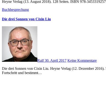
Heyne Verlag (13. August 2018). 128 Seiten. ISBN 978-3453319257 We
Buchbesprechung
Die drei Sonnen von Cixin Liu
Ralf
30. April 2017
Keine Kommentare
Die drei Sonnen von Cixin Liu. Heyne Verlag (12. Dezember 2016). 592 Seiten. ISBN: 978-3453317161 Der Roman beginnt während der chinesischen Kulturrevolution. Die Politik bestimmt nun den
Fortschritt und bestimmt…