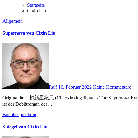
Startseite
Cixin Liu
Allgemein
Supernova von Cixin Liu
Ralf
16. Februar 2022
Keine Kommentare
Originaltitel: ‎ 超新星纪元 (Chaoxinxing Jiyuan / The Supernova Era) 2003 Heyne Verlag Roman Broschiert, 13. Dezember 2021, 512 Seiten, Übersetzerin: Karin Betz, ISBN-13: ‎ 978-345332031 Supernova
ist der Debütroman des…
Buchbesprechung
Spiegel von Cixin Liu