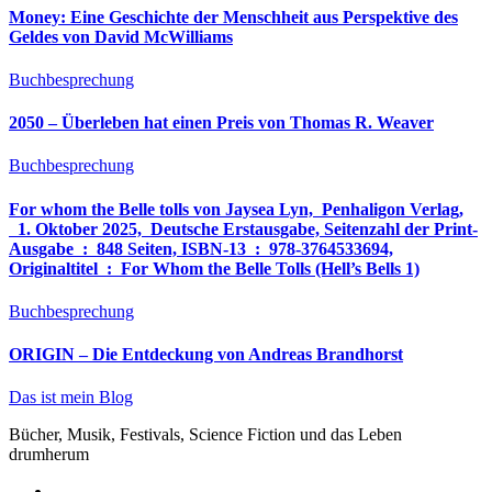
Money: Eine Geschichte der Menschheit aus Perspektive des
Geldes von David McWilliams
Buchbesprechung
2050 – Überleben hat einen Preis von Thomas R. Weaver
Buchbesprechung
For whom the Belle tolls von Jaysea Lyn, ‎ Penhaligon Verlag,
‎ 1. Oktober 2025, ‎ Deutsche Erstausgabe, Seitenzahl der Print-
Ausgabe ‏ : ‎ 848 Seiten, ISBN-13 ‏ : ‎ 978-3764533694,
Originaltitel ‏ : ‎ For Whom the Belle Tolls (Hell’s Bells 1)
Buchbesprechung
ORIGIN – Die Entdeckung von Andreas Brandhorst
Das ist mein Blog
Bücher, Musik, Festivals, Science Fiction und das Leben
drumherum