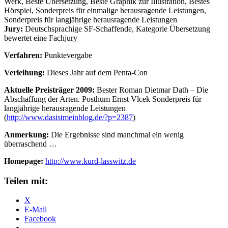
Werk, Beste Übersetzung, Beste Graphik zur Illustration, Bestes
Hörspiel, Sonderpreis für einmalige herausragende Leistungen,
Sonderpreis für langjährige herausragende Leistungen
Jury:
Deutschsprachige SF-Schaffende, Kategorie Übersetzung
bewertet eine Fachjury
Verfahren:
Punktevergabe
Verleihung:
Dieses Jahr auf dem Penta-Con
Aktuelle Preisträger 2009:
Bester Roman Dietmar Dath – Die
Abschaffung der Arten. Posthum Ernst Vlcek Sonderpreis für
langjährige herausragende Leistungen
(
http://www.dasistmeinblog.de/?p=2387
)
Anmerkung:
Die Ergebnisse sind manchmal ein wenig
überraschend …
Homepage:
http://www.kurd-lasswitz.de
Teilen mit:
X
E-Mail
Facebook