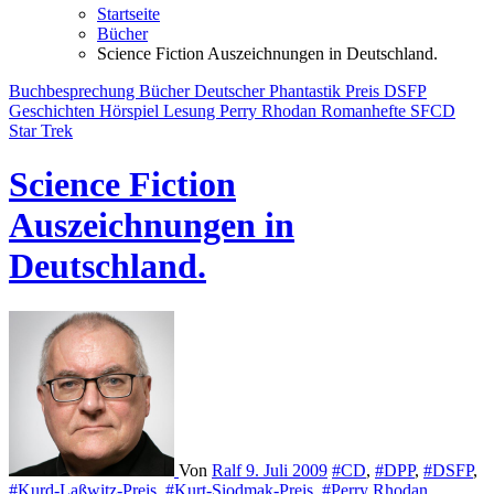
Startseite
Bücher
Science Fiction Auszeichnungen in Deutschland.
Buchbesprechung
Bücher
Deutscher Phantastik Preis
DSFP
Geschichten
Hörspiel
Lesung
Perry Rhodan
Romanhefte
SFCD
Star Trek
Science Fiction
Auszeichnungen in
Deutschland.
Von
Ralf
9. Juli 2009
#CD
,
#DPP
,
#DSFP
,
#Kurd-Laßwitz-Preis
,
#Kurt-Siodmak-Preis
,
#Perry Rhodan
,