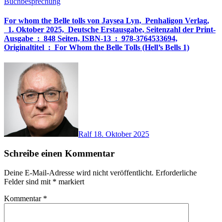
Buchbesprechung
For whom the Belle tolls von Jaysea Lyn, ‎ Penhaligon Verlag,
‎ 1. Oktober 2025, ‎ Deutsche Erstausgabe, Seitenzahl der Print-
Ausgabe ‏ : ‎ 848 Seiten, ISBN-13 ‏ : ‎ 978-3764533694,
Originaltitel ‏ : ‎ For Whom the Belle Tolls (Hell’s Bells 1)
Ralf
18. Oktober 2025
Schreibe einen Kommentar
Deine E-Mail-Adresse wird nicht veröffentlicht.
Erforderliche
Felder sind mit
*
markiert
Kommentar
*