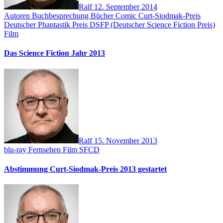
Ralf
12. September 2014
Autoren
Buchbesprechung
Bücher
Comic
Curt-Siodmak-Preis
Deutscher Phantastik Preis
DSFP (Deutscher Science Fiction Preis)
Film
Das Science Fiction Jahr 2013
Ralf
15. November 2013
blu-ray
Fernsehen
Film
SFCD
Abstimmung Curt-Siodmak-Preis 2013 gestartet