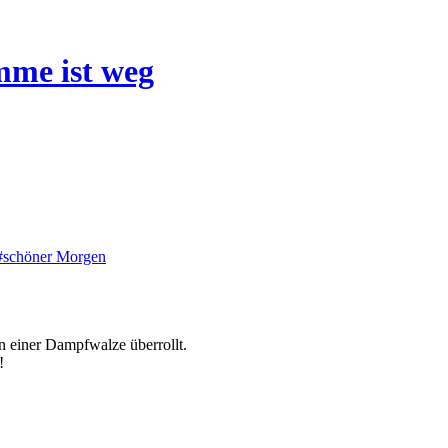
mme ist weg
#schöner Morgen
n einer Dampfwalze überrollt.
!