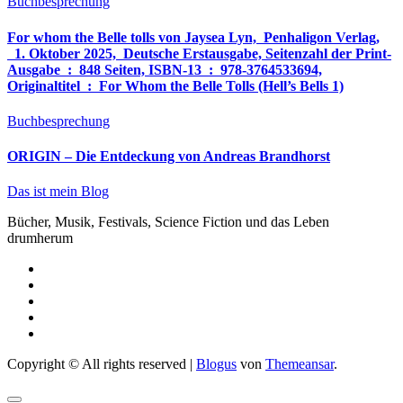
Buchbesprechung
For whom the Belle tolls von Jaysea Lyn, ‎ Penhaligon Verlag,
‎ 1. Oktober 2025, ‎ Deutsche Erstausgabe, Seitenzahl der Print-
Ausgabe ‏ : ‎ 848 Seiten, ISBN-13 ‏ : ‎ 978-3764533694,
Originaltitel ‏ : ‎ For Whom the Belle Tolls (Hell’s Bells 1)
Buchbesprechung
ORIGIN – Die Entdeckung von Andreas Brandhorst
Das ist mein Blog
Bücher, Musik, Festivals, Science Fiction und das Leben
drumherum
Copyright © All rights reserved
|
Blogus
von
Themeansar
.