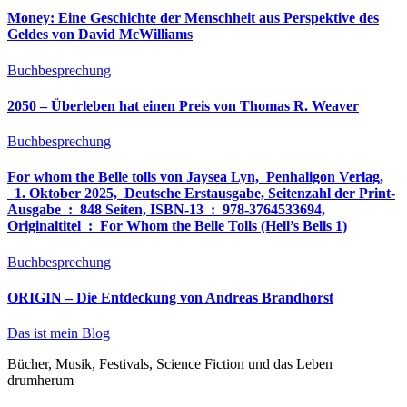
Money: Eine Geschichte der Menschheit aus Perspektive des
Geldes von David McWilliams
Buchbesprechung
2050 – Überleben hat einen Preis von Thomas R. Weaver
Buchbesprechung
For whom the Belle tolls von Jaysea Lyn, ‎ Penhaligon Verlag,
‎ 1. Oktober 2025, ‎ Deutsche Erstausgabe, Seitenzahl der Print-
Ausgabe ‏ : ‎ 848 Seiten, ISBN-13 ‏ : ‎ 978-3764533694,
Originaltitel ‏ : ‎ For Whom the Belle Tolls (Hell’s Bells 1)
Buchbesprechung
ORIGIN – Die Entdeckung von Andreas Brandhorst
Das ist mein Blog
Bücher, Musik, Festivals, Science Fiction und das Leben
drumherum