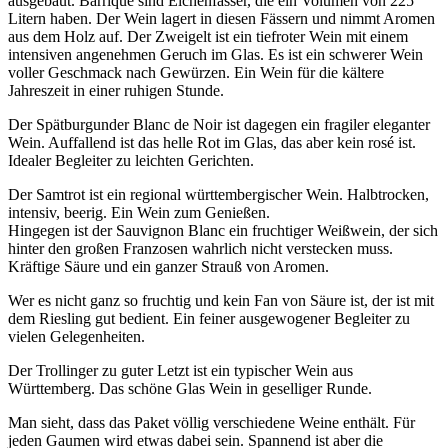
ausgebaut. Barrique sind Eichenfässer, die ein Volumen von 225
Litern haben. Der Wein lagert in diesen Fässern und nimmt Aromen
aus dem Holz auf. Der Zweigelt ist ein tiefroter Wein mit einem
intensiven angenehmen Geruch im Glas. Es ist ein schwerer Wein
voller Geschmack nach Gewürzen. Ein Wein für die kältere
Jahreszeit in einer ruhigen Stunde.
Der Spätburgunder Blanc de Noir ist dagegen ein fragiler eleganter
Wein. Auffallend ist das helle Rot im Glas, das aber kein rosé ist.
Idealer Begleiter zu leichten Gerichten.
Der Samtrot ist ein regional württembergischer Wein. Halbtrocken,
intensiv, beerig. Ein Wein zum Genießen.
Hingegen ist der Sauvignon Blanc ein fruchtiger Weißwein, der sich
hinter den großen Franzosen wahrlich nicht verstecken muss.
Kräftige Säure und ein ganzer Strauß von Aromen.
Wer es nicht ganz so fruchtig und kein Fan von Säure ist, der ist mit
dem Riesling gut bedient. Ein feiner ausgewogener Begleiter zu
vielen Gelegenheiten.
Der Trollinger zu guter Letzt ist ein typischer Wein aus
Württemberg. Das schöne Glas Wein in geselliger Runde.
Man sieht, dass das Paket völlig verschiedene Weine enthält. Für
jeden Gaumen wird etwas dabei sein. Spannend ist aber die