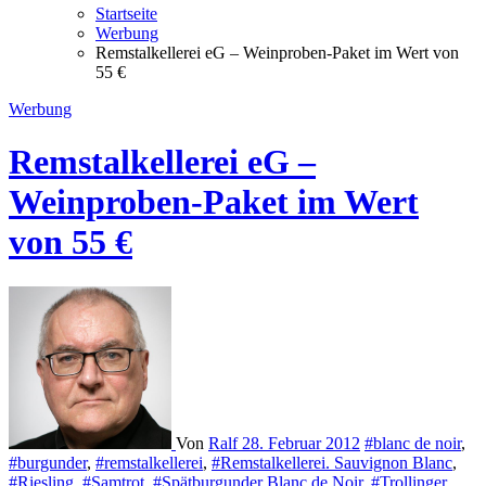
Startseite
Werbung
Remstalkellerei eG – Weinproben-Paket im Wert von
55 €
Werbung
Remstalkellerei eG –
Weinproben-Paket im Wert
von 55 €
Von
Ralf
28. Februar 2012
#blanc de noir
,
#burgunder
,
#remstalkellerei
,
#Remstalkellerei. Sauvignon Blanc
,
#Riesling
,
#Samtrot
,
#Spätburgunder Blanc de Noir
,
#Trollinger
,