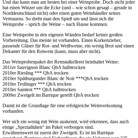
Und das kann man am besten bei einer Weinprobe. Doch nicht jeder
hat einen Winzer um die Ecke (und – wie schon gesagt – gerade in
Norddeutschland nicht) oder einen guten Weinhändler seines
Vertrauens. So dreht man den Spieß um und lässt sich die
Weinprobe – sprich die Weine – nach Hause kommen.
Eine Weinprobe in den eigenen Wänden bedarf keiner großen
Vorbereitung. Das meiste ist vorhanden. Einen Korkenzieher,
passende Gläser für Rot- und Weißweine, ein wenig Brot und einen
Dekanter für den Rotwein (kann, muss aber nicht).
Das Weinprobenpaket der Remstalkellerei beinhaltet Weine:
2011er Sauvignon Blanc QbA halbtrocken
2010er Riesling *** QbA trocken
2010er Spätburgunder Blanc de Noir ***QbA trocken
2010er Trollinger *** QbA trocken
2010er Samtrot *** QbA halbtrocken
2009er Zweigelt im Barrique gereift QbA trocken
Damit ist die Grundlage für eine erfolgreiche Weinverkostung
vorhanden.
Wer sich ein wenig mit Wein auskennt, wird erkennen, dass auch
einige „Spezialitäten“ im Paket verborgen sind.
Erwähnenswert ist zuerst der Zweigelt. Er ist im Barrique