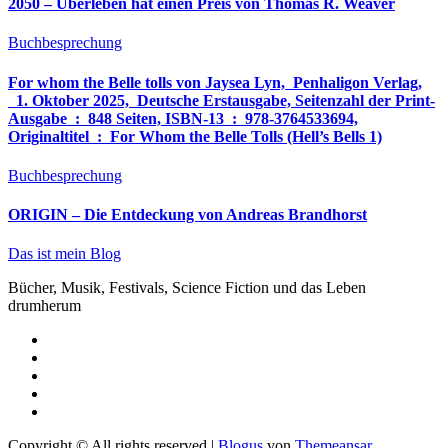
2050 – Überleben hat einen Preis von Thomas R. Weaver
Buchbesprechung
For whom the Belle tolls von Jaysea Lyn, ‎ Penhaligon Verlag,
‎ 1. Oktober 2025, ‎ Deutsche Erstausgabe, Seitenzahl der Print-
Ausgabe ‏ : ‎ 848 Seiten, ISBN-13 ‏ : ‎ 978-3764533694,
Originaltitel ‏ : ‎ For Whom the Belle Tolls (Hell’s Bells 1)
Buchbesprechung
ORIGIN – Die Entdeckung von Andreas Brandhorst
Das ist mein Blog
Bücher, Musik, Festivals, Science Fiction und das Leben
drumherum
Copyright © All rights reserved
|
Blogus
von
Themeansar
.