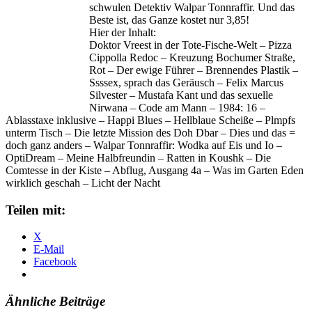
schwulen Detektiv Walpar Tonnraffir. Und das
Beste ist, das Ganze kostet nur 3,85!
Hier der Inhalt:
Doktor Vreest in der Tote-Fische-Welt – Pizza
Cippolla Redoc – Kreuzung Bochumer Straße,
Rot – Der ewige Führer – Brennendes Plastik –
Ssssex, sprach das Geräusch – Felix Marcus
Silvester – Mustafa Kant und das sexuelle
Nirwana – Code am Mann – 1984: 16 –
Ablasstaxe inklusive – Happi Blues – Hellblaue Scheiße – Plmpfs
unterm Tisch – Die letzte Mission des Doh Dbar – Dies und das =
doch ganz anders – Walpar Tonnraffir: Wodka auf Eis und Io –
OptiDream – Meine Halbfreundin – Ratten in Koushk – Die
Comtesse in der Kiste – Abflug, Ausgang 4a – Was im Garten Eden
wirklich geschah – Licht der Nacht
Teilen mit:
X
E-Mail
Facebook
Ähnliche Beiträge